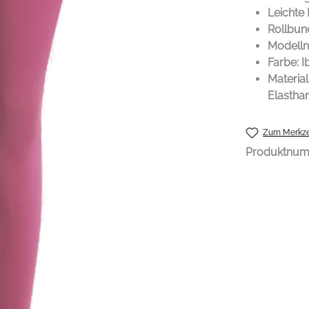
Leichte
Rollbun
Modelln
Farbe: I
Material
Elastha
Zum Merkze
Produktnu