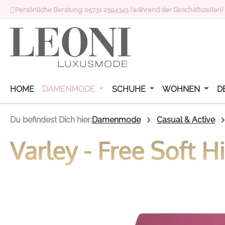
Persönliche Beratung: 05731 2594343 (während der Geschäftszeiten)
 Hauptinhalt springen
Zur Suche springen
Zur Hauptnavigation springen
HOME
DAMENMODE
SCHUHE
WOHNEN
D
Du befindest Dich hier:
Damenmode
Casual & Active
Varley - Free Soft H