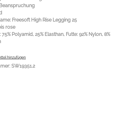
 Beanspruchung
d
ame: Freesoft High Rise Legging 25
bis rose
: 75% Polyamid, 25% Elasthan, Futte: 92% Nylon, 8%
n
ttel hinzufügen
mmer:
SW19351.2