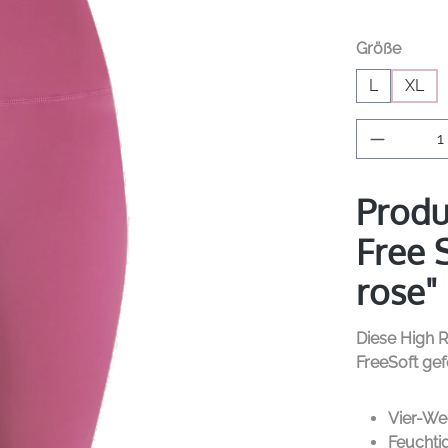
auswä
Größe
L
XL
Produkt 
Produ
Free 
rose"
Diese High 
FreeSoft gef
Vier-We
Feuchti