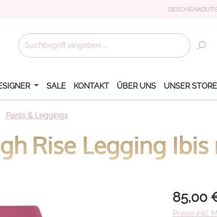
GESCHENKGUTS
ESIGNER
SALE
KONTAKT
ÜBER UNS
UNSER STORE
Pants & Leggings
igh Rise Legging Ibis
Regulärer Pr
85,00 
Preise inkl.