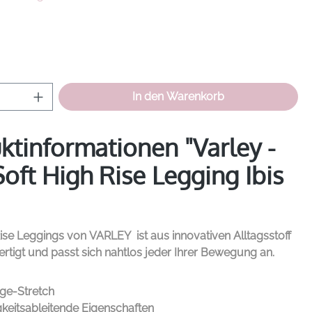
hlen
Anzahl: Gib den gewünschten Wert ein od
In den Warenkorb
ktinformationen "Varley -
Soft High Rise Legging Ibis
Rise Leggings von
VARLEY
ist aus innovativen Alltagsstoff
ertigt und passt sich nahtlos jeder Ihrer Bewegung an.
ge-Stretch
gkeitsableitende Eigenschaften