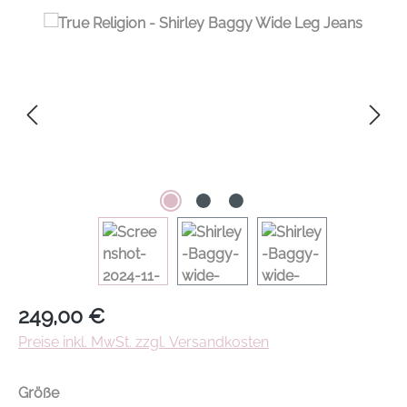
Regulärer Preis:
249,00 €
Preise inkl. MwSt. zzgl. Versandkosten
auswählen
Größe