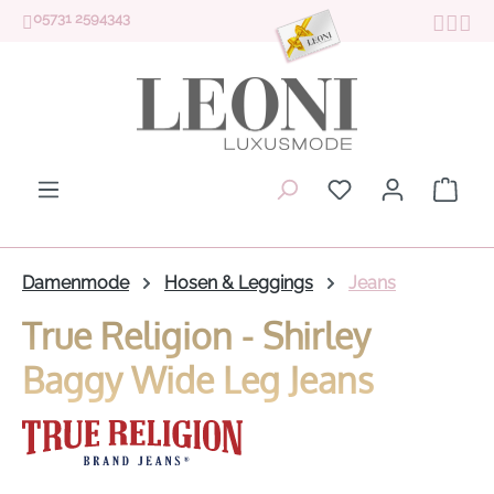
05731 2594343
Zum Hauptinhalt springen
Du hast 0 Produk
Ware
Damenmode
Hosen & Leggings
Jeans
True Religion - Shirley
Baggy Wide Leg Jeans