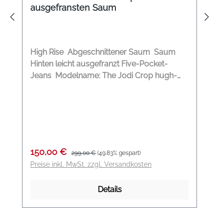
ausgefransten Saum
High Rise Abgeschnittener Saum Saum
Hinten leicht ausgefranzt Five-Pocket-
Jeans Modelname: The Jodi Crop hugh-
rise slim flare crop Material: 98%
Baumwolle, 2% Polyester
Verkaufspreis:
Regulärer Preis:
150,00 €
299,00 €
(49.83% gespart)
Preise inkl. MwSt. zzgl. Versandkosten
Details