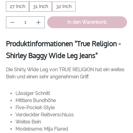
27 Inch
31 Inch
32 Inch
Produkt Anzahl: Gib den gewünschten Wer
In den Warenkorb
Produktinformationen "True Religion -
Shirley Baggy Wide Leg Jeans"
Die Shirly Wide Leg von
TRUE RELIGION
hat ein weites
Bein und einen sehr angenehmen Griff.
Lässiger Schnitt
Mittlere Bundhöhe
Five-Pocket-Style
Verdeckter Reißverschluss
Weites Bein
Modelname: Mija Flared