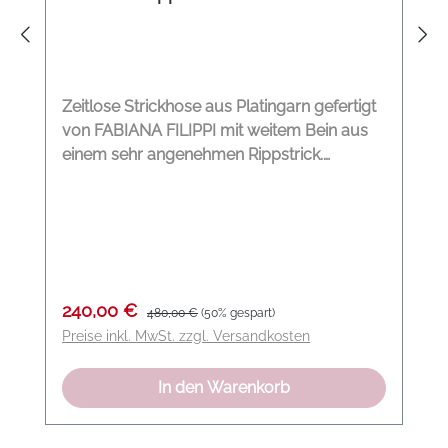
Zeitlose Strickhose aus Platingarn gefertigt
von FABIANA FILIPPI mit weitem Bein aus
einem sehr angenehmen Rippstrick.
Rippstrick Weites Bein Platingarn
Gummibündchen Farbe: felsgrau Material:
75% Schurwolle, 15% Seide, 10% Kashmir
Verkaufspreis:
Regulärer Preis:
240,00 €
480,00 €
(50% gespart)
Preise inkl. MwSt. zzgl. Versandkosten
In den Warenkorb