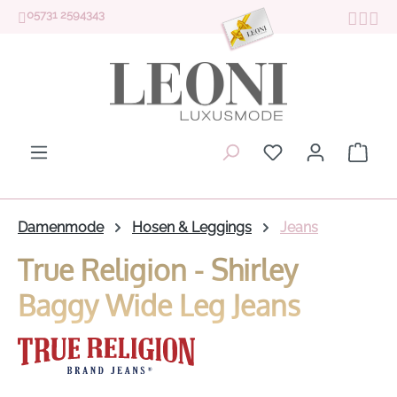
05731 2594343
Zum Hauptinhalt springen
Du hast 0 Produk
Ware
Damenmode
Hosen & Leggings
Jeans
True Religion - Shirley
Baggy Wide Leg Jeans