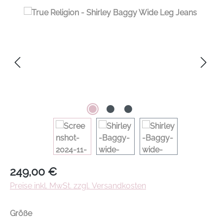
Regulärer Preis:
249,00 €
Preise inkl. MwSt. zzgl. Versandkosten
auswählen
Größe