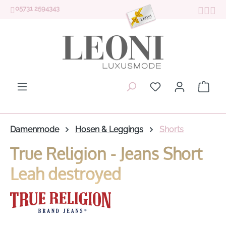
05731 2594343
Zum Hauptinhalt springen
Du hast 0 Produk
Ware
Damenmode
Hosen & Leggings
Shorts
True Religion - Jeans Short
Leah destroyed