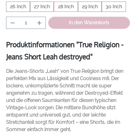
26 Inch
27 Inch
28 Inch
29 Inch
30 Inch
Produkt Anzahl: Gib den gewünschten Wer
In den Warenkorb
Produktinformationen "True Religion -
Jeans Short Leah destroyed"
Die Jeans-Shorts „Leah“ von
True Religion
bringt den
perfekten Mix aus Lässigkeit und Coolness mit. Der
lockere, unkomplizierte Schnitt macht sie super
angenehm zu tragen, während der Destroyed-Effekt
und die offenen Saumkanten für diesen typischen
Vintage-Look sorgen. Die mittlere Bundhöhe sitzt
entspannt und universell gut, und der leichte
Stretchanteil sorgt für Komfort – eine Shorts, die im
Sommer einfach immer geht.