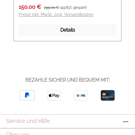
Verkaufspreis:
Regulärer Preis:
150,00 €
299,00 €
(49.83% gespart)
Preise inkl. MwSt. zzgl. Versandkosten
Details
BEZAHLE SICHER UND BEQUEM MIT:
Service und Hilfe
Über uns