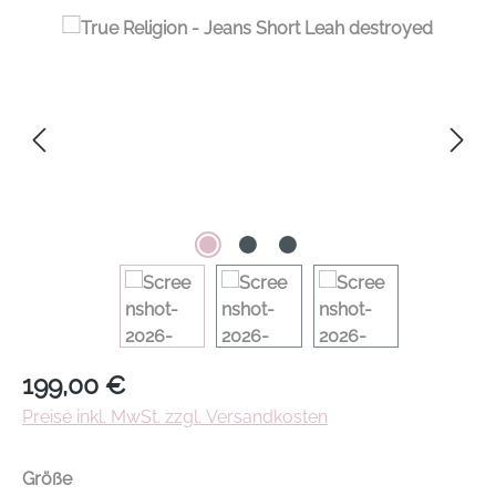
Regulärer Preis:
199,00 €
Preise inkl. MwSt. zzgl. Versandkosten
auswählen
Größe