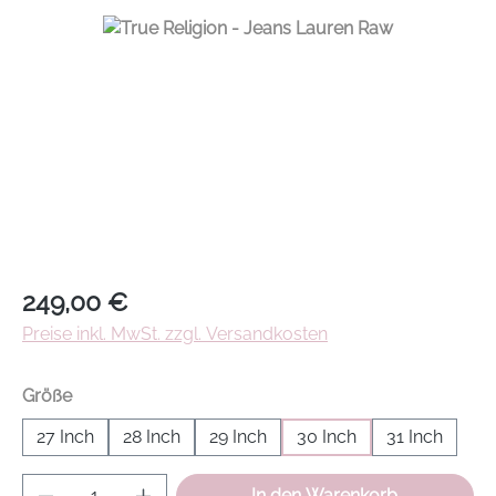
Regulärer Preis:
249,00 €
Preise inkl. MwSt. zzgl. Versandkosten
auswählen
Größe
27 Inch
28 Inch
29 Inch
30 Inch
31 Inch
Produkt Anzahl: Gib den gewünschten Wer
In den Warenkorb