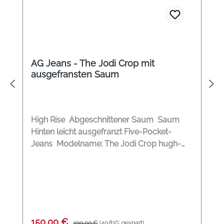
AG Jeans - The Jodi Crop mit
ausgefransten Saum
High Rise Abgeschnittener Saum Saum
Hinten leicht ausgefranzt Five-Pocket-
Jeans Modelname: The Jodi Crop hugh-
rise slim flare crop Material: 98%
Baumwolle, 2% Polyester
Verkaufspreis:
Regulärer Preis:
150,00 €
299,00 €
(49.83% gespart)