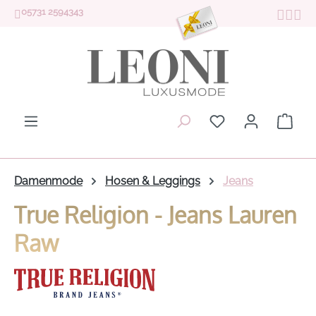
05731 2594343
Zum Hauptinhalt springen
Du hast 0 Produk
Ware
Damenmode
Hosen & Leggings
Jeans
True Religion - Jeans Lauren
Raw