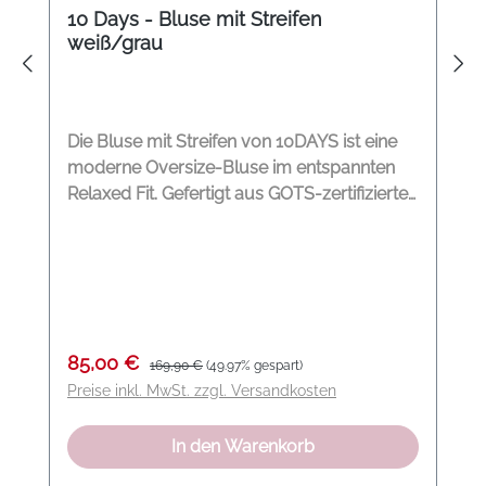
10 Days - Bluse mit Streifen
weiß/grau
Die Bluse mit Streifen von 10DAYS ist eine
moderne Oversize-Bluse im entspannten
Relaxed Fit. Gefertigt aus GOTS-zertifizierter
Biobaumwolle, kombiniert sie lässige
Pyjama-Streifen mit hochwertigen Details.
Der überschnittene Raglan-Arm, die
aufgesetzte Brusttasche und die geknöpfte
Manschette unterstreichen den entspannten
Charakter, während das verlängerte
Verkaufspreis:
Regulärer Preis:
85,00 €
169,90 €
(49.97% gespart)
Rückenteil zusätzliche Modernität bringt. Ein
Preise inkl. MwSt. zzgl. Versandkosten
eingearbeitetes Logo-Band im Kragen
sowie das 10DAYS-Logo auf beiden Ärmeln
In den Warenkorb
runden den Look stilvoll ab. So kombinieren
wir den Look Perfekt im Layering unter