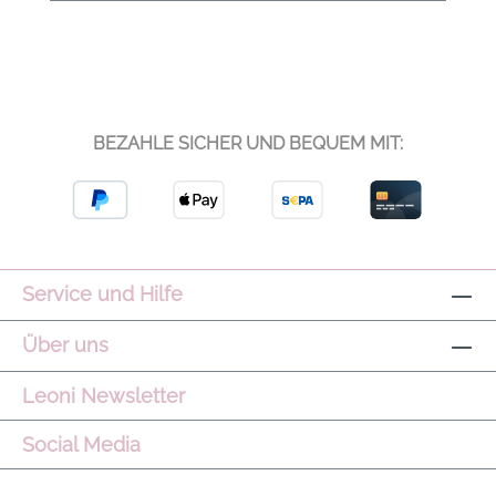
Strick oder Blousons – oder solo zur weiten
Hose, Denim oder Shorts. Ein lässiger,
moderner Everyday-Look mit besonderem
Twist. Oversize Bluse im Relaxed Fit
Streifen-Design GOTS-zertifizierte
BEZAHLE SICHER UND BEQUEM MIT:
Biobaumwolle Knopfleiste Aufgesetzte
Brusttasche Geknöpfte Manschette
Überschnittener Raglan-Arm Verlängertes
Rückenteil 10DAYS Logodetails auf beiden
Ärmeln Eingenähtes Logo-Band im Kragen
Farbe White/Charcoal Material 98% Organic
Service und Hilfe
Cotton, 2% Elastan Pflegehinweis 30 Grad
waschbar Modell Shirt Stripes
Über uns
Leoni Newsletter
Social Media