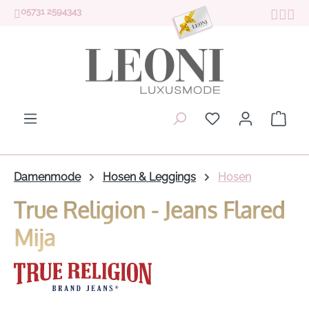
05731 2594343
Zum Hauptinhalt springen
Du hast 0 Produk
Ware
Damenmode
Hosen & Leggings
Hosen
True Religion - Jeans Flared
Mija