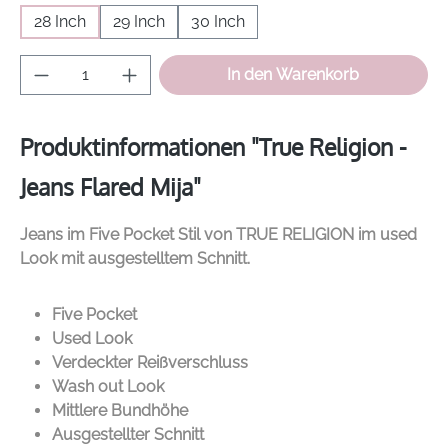
28 Inch
29 Inch
30 Inch
Produkt Anzahl: Gib den gewünschten Wer
In den Warenkorb
Produktinformationen "True Religion -
Jeans Flared Mija"
Jeans im Five Pocket Stil von
TRUE RELIGION
im used
Look mit ausgestelltem Schnitt.
Five Pocket
Used Look
Verdeckter Reißverschluss
Wash out Look
Mittlere Bundhöhe
Ausgestellter Schnitt