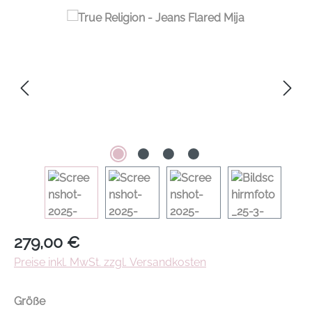
Regulärer Preis:
279,00 €
Preise inkl. MwSt. zzgl. Versandkosten
auswählen
Größe