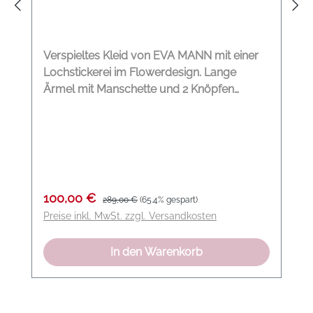
Verspieltes Kleid von EVA MANN mit einer
Lochstickerei im Flowerdesign. Lange
Ärmel mit Manschette und 2 Knöpfen
Rundhalsausschnitt Plastron am Vorder-
und Rückenteil Reißverschluss am
Rückenteil Lochstickerei Modelname: Beate
Material: 100% Baumwolle
Verkaufspreis:
Regulärer Preis:
100,00 €
289,00 €
(65.4% gespart)
Preise inkl. MwSt. zzgl. Versandkosten
In den Warenkorb