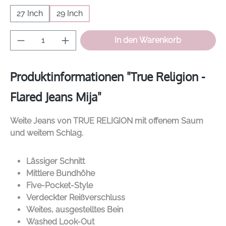
27 Inch
29 Inch
Produkt Anzahl: Gib den gewünschten Wer
In den Warenkorb
Produktinformationen "True Religion -
Flared Jeans Mija"
Weite Jeans von
TRUE RELIGION
mit offenem Saum
und weitem Schlag.
Lässiger Schnitt
Mittlere Bundhöhe
Five-Pocket-Style
Verdeckter Reißverschluss
Weites, ausgestelltes Bein
Washed Look-Out