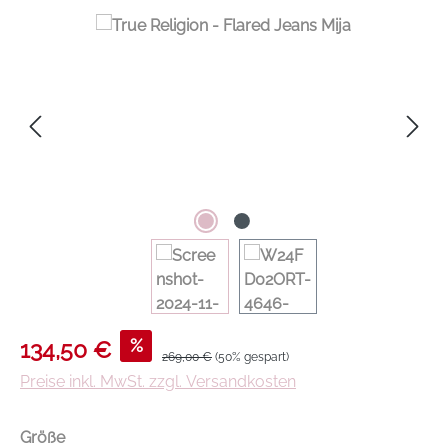
Verkaufspreis:
%
134,50 €
Regulärer Preis:
269,00 €
(50% gespart)
Preise inkl. MwSt. zzgl. Versandkosten
auswählen
Größe