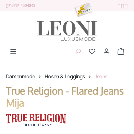
05731 2594343
Zum Hauptinhalt springen
Du hast 0 Produk
Ware
Damenmode
Hosen & Leggings
Jeans
True Religion - Flared Jeans
Mija