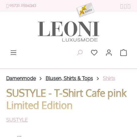
05731 2594343
Zum Hauptinhalt springen
Du hast 0 Produk
Ware
Damenmode
Blusen, Shirts & Tops
Shirts
SUSTYLE - T-Shirt Cafe pink
Limited Edition
SUSTYLE