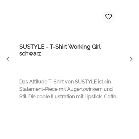
SUSTYLE - T-Shirt Working Girl
schwarz
Das Attitude T-Shirt von SUSTYLE ist ein
Statement-Piece mit Augenzwinkern und
Stil. Die coole Illustration mit Lipstick, Coffee
& Attitude verkörpert selbstbewussten
Charme und moderne Lässigkeit – perfekt,
um jeden Tag mit guter Laune und einem
Hauch Frechheit zu starten. Der Relaxed Fit
sorgt für angenehmen Tragekomfort,