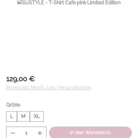
Regulärer Preis:
129,00 €
Preise inkl. MwSt. zzgl. Versandkosten
auswählen
Größe
L
M
XL
Produkt Anzahl: Gib den gewünschten Wer
In den Warenkorb