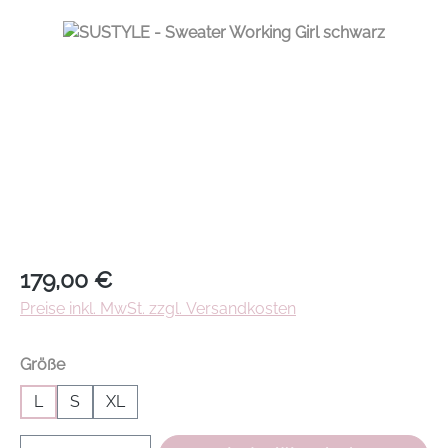
Regulärer Preis:
179,00 €
Preise inkl. MwSt. zzgl. Versandkosten
auswählen
Größe
L
S
XL