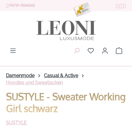
05731 2594343
Zum Hauptinhalt springen
Du hast 0 Produk
Ware
Damenmode
Casual & Active
Hoodies und Sweatjacken
SUSTYLE - Sweater Working
Girl schwarz
SUSTYLE