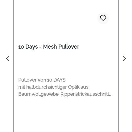
10 Days - Mesh Pullover
Pullover von 10 DAYS
mit halbdurchsichtiger Optik aus
Baumwollgewebe. Rippenstrickausschnitt
Aquarelldruck "10" auf der Vorderseite
Saum mit Babylock-Finish Verlängertes
Rückenteil Modelname: Tunic Mesh Farbe:
ecru Material: 97% Bio Baumwole, 3%
Elasthan