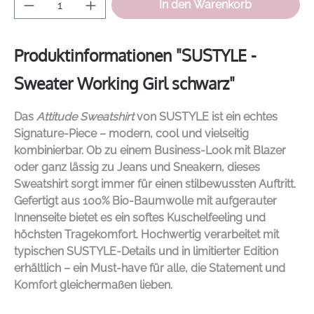
Produkt Anzahl: Gib den gewünschten Wer
In den Warenkorb
Produktinformationen "SUSTYLE -
Sweater Working Girl schwarz"
Das
Attitude Sweatshirt
von
SUSTYLE
ist ein echtes
Signature-Piece – modern, cool und vielseitig
kombinierbar. Ob zu einem Business-Look mit Blazer
oder ganz lässig zu Jeans und Sneakern, dieses
Sweatshirt sorgt immer für einen stilbewussten Auftritt.
Gefertigt aus 100% Bio-Baumwolle mit aufgerauter
Innenseite bietet es ein softes Kuschelfeeling und
höchsten Tragekomfort. Hochwertig verarbeitet mit
typischen SUSTYLE-Details und in limitierter Edition
erhältlich – ein Must-have für alle, die Statement und
Komfort gleichermaßen lieben.