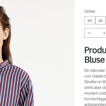
auswä
Größe
40
42
Produkt 
Produ
Bluse 
Ein stilvoll
von
Odeeh
b
Streifen in 
wirkt aber d
modern und e
hochschlagen
entspannten