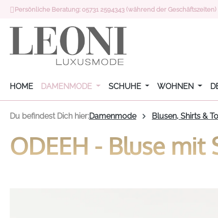
Persönliche Beratung: 05731 2594343 (während der Geschäftszeiten)
 Hauptinhalt springen
Zur Suche springen
Zur Hauptnavigation springen
HOME
DAMENMODE
SCHUHE
WOHNEN
D
Du befindest Dich hier:
Damenmode
Blusen, Shirts & T
ODEEH - Bluse mit S