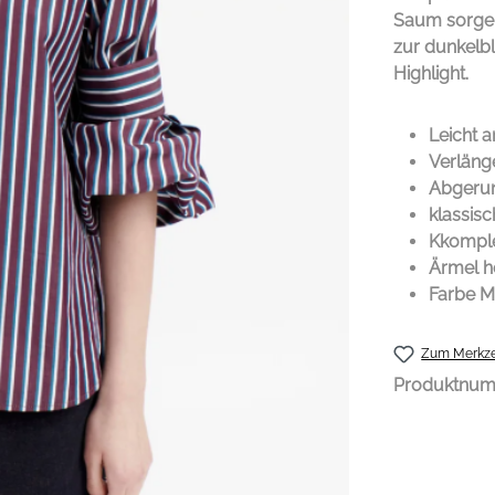
Saum sorgen 
zur dunkelbl
Highlight.
Leicht an
Verläng
Abgeru
klassis
Kkomple
Ärmel h
Farbe Ma
Zum Merkze
Produktnu