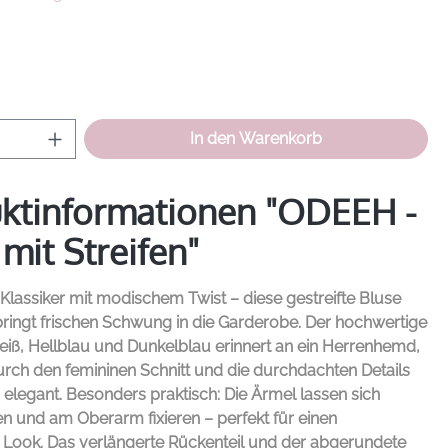
hlen
Anzahl: Gib den gewünschten Wert ein od
In den Warenkorb
ktinformationen "ODEEH -
mit Streifen"
er Klassiker mit modischem Twist – diese gestreifte Bluse
ringt frischen Schwung in die Garderobe. Der hochwertige
Weiß, Hellblau und Dunkelblau erinnert an ein Herrenhemd,
urch den femininen Schnitt und die durchdachten Details
legant. Besonders praktisch: Die Ärmel lassen sich
 und am Oberarm fixieren – perfekt für einen
 Look. Das verlängerte Rückenteil und der abgerundete