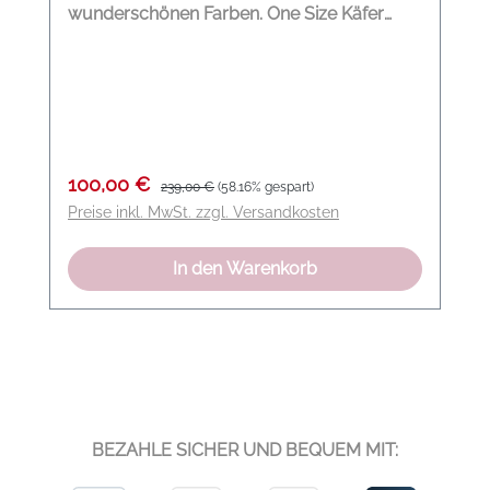
wunderschönen Farben. One Size Käfer
Logodruck Innen Fell außen Wildleder
Modelname: Fanny Pack Cosy Glovevarius
Farbe: stone Material: 100 % Lammfell
Verkaufspreis:
Regulärer Preis:
100,00 €
239,00 €
(58.16% gespart)
Preise inkl. MwSt. zzgl. Versandkosten
In den Warenkorb
BEZAHLE SICHER UND BEQUEM MIT: