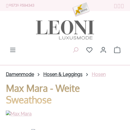
05731 2594343
Zum Hauptinhalt springen
Du hast 0 Produk
Ware
Damenmode
Hosen & Leggings
Hosen
Max Mara - Weite
Sweathose