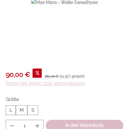
Verkaufspreis:
%
90,00 €
Regulärer Preis:
185,00 €
(51.35% gespart)
Preise inkl. MwSt. zzgl. Versandkosten
auswählen
Größe
L
M
S
Produkt Anzahl: Gib den gewünschten Wer
In den Warenkorb