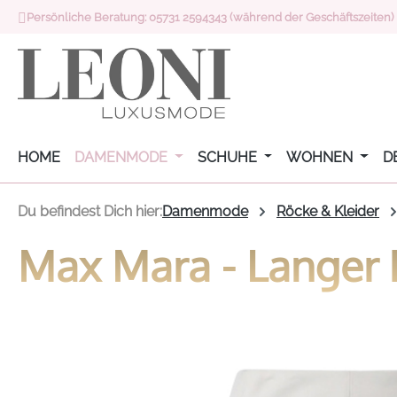
Persönliche Beratung: 05731 2594343 (während der Geschäftszeiten)
 Hauptinhalt springen
Zur Suche springen
Zur Hauptnavigation springen
HOME
DAMENMODE
SCHUHE
WOHNEN
D
Du befindest Dich hier:
Damenmode
Röcke & Kleider
Max Mara - Langer