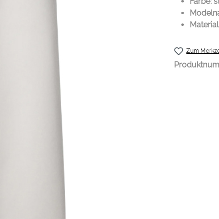
Farbe: s
Modelna
Material
Zum Merkze
Produktnu