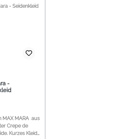
ra -
kleid
on MAX MARA aus
ter Crepe de
es Kleid