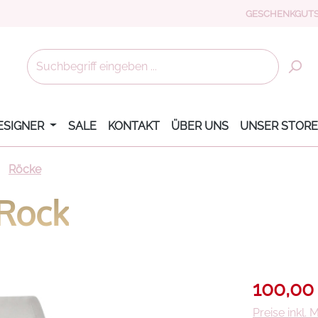
GESCHENKGUTS
ESIGNER
SALE
KONTAKT
ÜBER UNS
UNSER STORE
Röcke
 Rock
Verkaufsprei
100,00
Preise inkl.