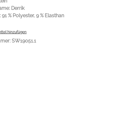
tein
me: Derrik
: 91 % Polyester, 9 % Elasthan
ttel hinzufügen
mmer:
SW19051.1