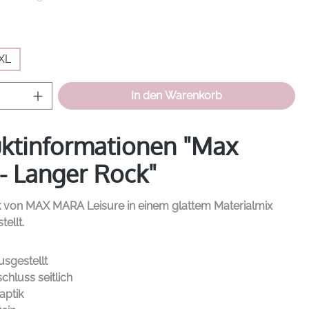
hlen
XL
Anzahl: Gib den gewünschten Wert ein od
In den Warenkorb
ktinformationen "Max
- Langer Rock"
k von
MAX MARA
Leisure in einem glattem Materialmix
tellt.
usgestellt
chluss seitlich
aptik