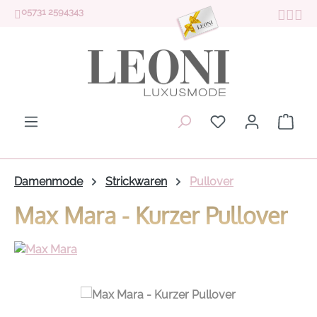
05731 2594343
Zum Hauptinhalt springen
Du hast 0 Produk
Ware
Damenmode
Strickwaren
Pullover
Max Mara - Kurzer Pullover