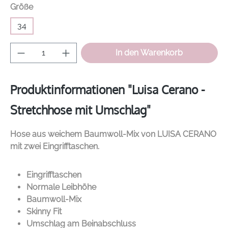
auswählen
Größe
34
Produkt Anzahl: Gib den gewünschten Wer
In den Warenkorb
Produktinformationen "Luisa Cerano -
Stretchhose mit Umschlag"
Hose aus weichem Baumwoll-Mix von
LUISA CERANO
mit zwei Eingrifftaschen.
Eingrifftaschen
Normale Leibhöhe
Baumwoll-Mix
Skinny Fit
Umschlag am Beinabschluss