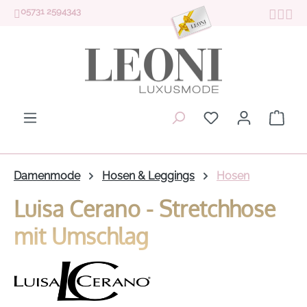
05731 2594343
Zum Hauptinhalt springen
Du hast 0 Produk
Ware
Damenmode
Hosen & Leggings
Hosen
Luisa Cerano - Stretchhose
mit Umschlag