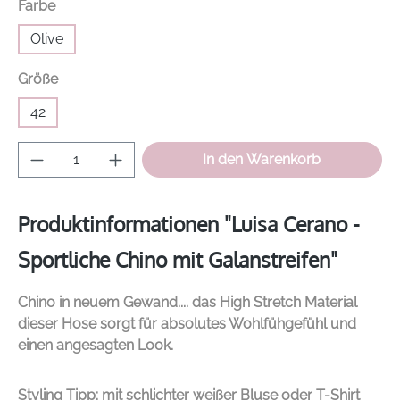
auswählen
Farbe
Olive
auswählen
Größe
42
Produkt Anzahl: Gib den gewünschten Wer
In den Warenkorb
Produktinformationen "Luisa Cerano -
Sportliche Chino mit Galanstreifen"
Chino in neuem Gewand.... das High Stretch Material
dieser Hose sorgt für absolutes Wohlfühgefühl und
einen angesagten Look.
Styling Tipp: mit schlichter weißer Bluse oder T-Shirt