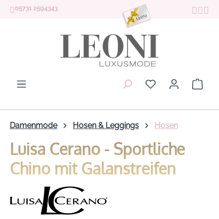
05731 2594343
Zum Hauptinhalt springen
Du hast 0 Produk
Ware
Damenmode
Hosen & Leggings
Hosen
Luisa Cerano - Sportliche
Chino mit Galanstreifen