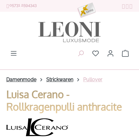
05731 2594343
Zum Hauptinhalt springen
Du hast 0 Produk
Ware
Damenmode
Strickwaren
Pullover
Luisa Cerano -
Rollkragenpulli anthracite