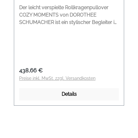
Der leicht verspielte Rollkragenpullover
COZY MOMENTS von DOROTHEE
SCHUMACHER ist ein stylischer Begleiter in
den kalten Wintertagen. Der
Woll/Kashmerepullover umschmeichelt
ihre Haut. Rollkragen 5 Wollquasten auf der
Vorderseite Leicht ausgestellte Ärmel
Kontraststreifen Rippensaum Leicht
ausgestellt Modelname: Cozy Moments
Regulärer Preis:
438,66 €
Pullover Farbe: pure black Material: 88%
Preise inkl. MwSt. zzgl. Versandkosten
Schurwolle, 9% Kashmere, 3% Polyamid
Details