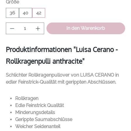
auswählen
Größe
36
40
42
Produkt Anzahl: Gib den gewünschten Wer
In den Warenkorb
Produktinformationen "Luisa Cerano -
Rollkragenpulli anthracite"
Schlichter Rollkragenpullover von
LUISA CERANO
in
edler Feinstrick-Qualität mit gerippten Abschlüssen.
Rollkragen
Edle Feinstrick Qualität
Minderungsdetails
Gerippte Saumabschlüsse
Weicher Seidenanteil