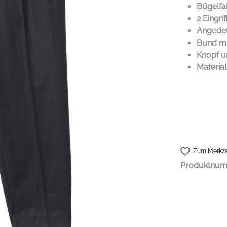
Bügelfa
2 Eingri
Angedeu
Bund mi
Knopf u
Materia
Zum Merkze
Produktnu