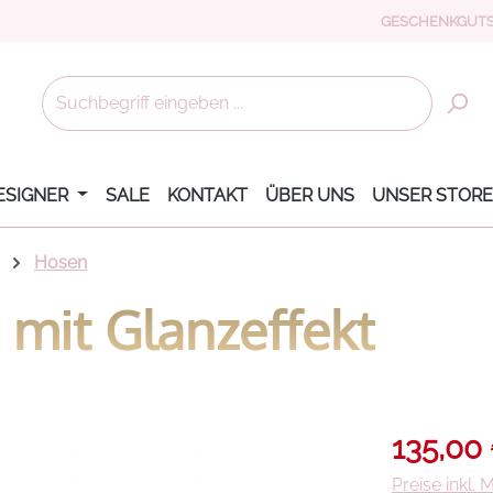
GESCHENKGUTS
ESIGNER
SALE
KONTAKT
ÜBER UNS
UNSER STORE
Hosen
 mit Glanzeffekt
Verkaufsprei
135,00
Preise inkl.