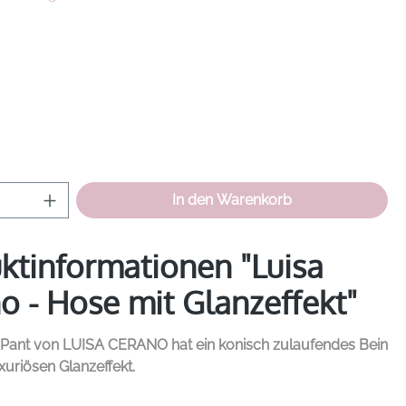
hlen
hlen
Anzahl: Gib den gewünschten Wert ein od
In den Warenkorb
ktinformationen "Luisa
o - Hose mit Glanzeffekt"
 Pant von
LUISA CERANO
hat ein konisch zulaufendes Bein
xuriösen Glanzeffekt.