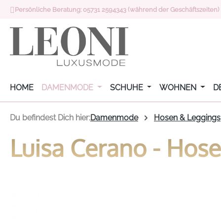
Persönliche Beratung: 05731 2594343 (während der Geschäftszeiten)
 Hauptinhalt springen
Zur Suche springen
Zur Hauptnavigation springen
HOME
DAMENMODE
SCHUHE
WOHNEN
D
Du befindest Dich hier:
Damenmode
Hosen & Leggings
Luisa Cerano - Hose