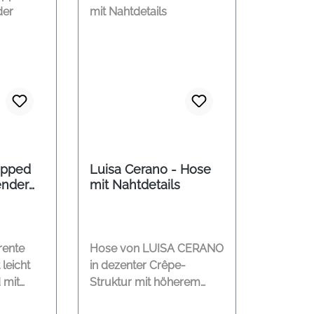
opped
Luisa Cerano - Hose
ender
mit Nahtdetails
rente
Hose von LUISA CERANO
leicht
in dezenter Crêpe-
 mit
Struktur mit höherem
ten
Bund, weiten Beinen und