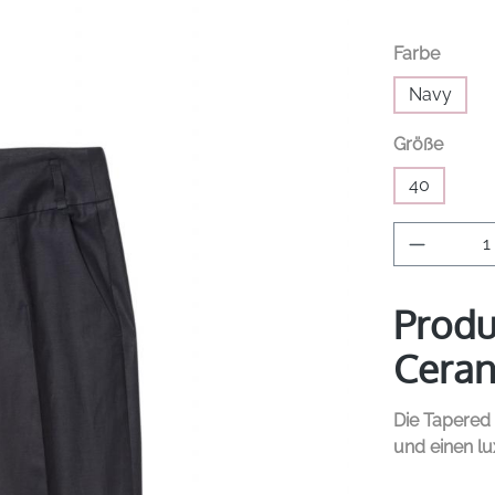
auswä
Farbe
Navy
auswä
Größe
40
Produkt 
Produ
Ceran
Die Tapered
und einen lu