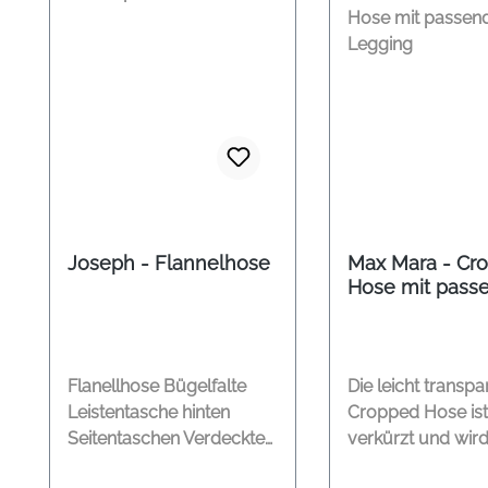
Joseph - Flannelhose
Max Mara - Cr
Hose mit pass
Legging
Flanellhose Bügelfalte
Die leicht transpa
Leistentasche hinten
Cropped Hose ist 
Seitentaschen Verdeckte
verkürzt und wird
Hacken Material: 98%
einer abgestimm