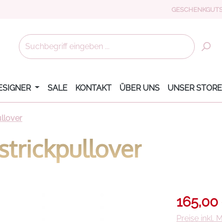
GESCHENKGUTS
ESIGNER
SALE
KONTAKT
ÜBER UNS
UNSER STORE
llover
strickpullover
Verkaufsprei
165,00
Preise inkl.