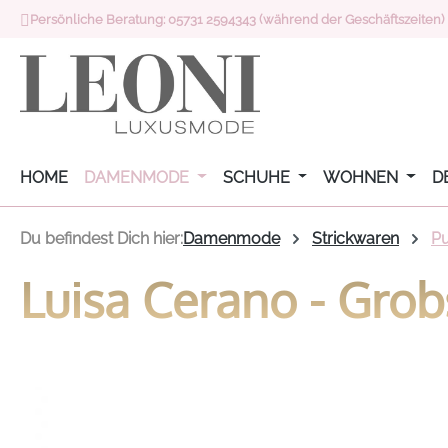
Persönliche Beratung: 05731 2594343 (während der Geschäftszeiten)
 Hauptinhalt springen
Zur Suche springen
Zur Hauptnavigation springen
HOME
DAMENMODE
SCHUHE
WOHNEN
D
Du befindest Dich hier:
Damenmode
Strickwaren
Pu
Luisa Cerano - Grob