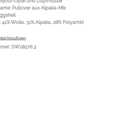
 Ajour-Optik und Zopfmuster
ame: Pullover aus Alpaka-Mix
ggshell
l: 41% Wolle, 31% Alpaka, 28% Polyamid
ttel hinzufügen
mmer:
SW18576.3