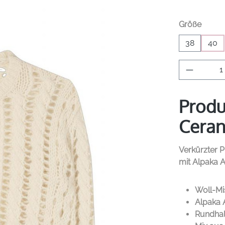
auswä
Größe
38
40
Produkt 
Produ
Ceran
Verkürzter 
mit Alpaka An
Woll-M
Alpaka A
Rundhal