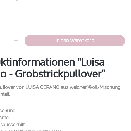
hlen
Anzahl: Gib den gewünschten Wert ein od
In den Warenkorb
ktinformationen "Luisa
o - Grobstrickpullover"
Pullover von
LUISA
CERANO
aus weicher Woll-Mischung
teil.
ischung
nteil
sausschnitt