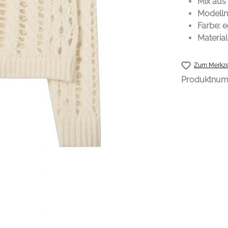
Mix aus
Modelln
Farbe: e
Materia
Zum Merkze
Produktnu