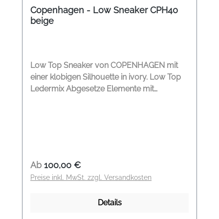
Copenhagen - Low Sneaker CPH40
beige
Low Top Sneaker von COPENHAGEN mit
einer klobigen Silhouette in ivory. Low Top
Ledermix Abgesetze Elemente mit
gestickten Details Label auf der
Schuhzunge Zugschlaufen hinten
Handgemachte Plateausohle
Monochromes Design Gepölsterte,
herausnehmbare Innensohle Leichte,
flexible Sohle Modelname: CPH40 Farbe:
Regulärer Preis:
Ab
100,00 €
ivory Material: 100% Leder, Schnürsenkel
Preise inkl. MwSt. zzgl. Versandkosten
100% Baumwolle
Details