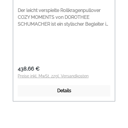
Der leicht verspielte Rollkragenpullover
COZY MOMENTS von DOROTHEE
SCHUMACHER ist ein stylischer Begleiter in
den kalten Wintertagen. Der
Woll/Kashmerepullover umschmeichelt
ihre Haut. Rollkragen 5 Wollquasten auf der
Vorderseite Leicht ausgestellte Ärmel
Kontraststreifen Rippensaum Leicht
ausgestellt Modelname: Cozy Moments
Regulärer Preis:
438,66 €
Pullover Farbe: pure black Material: 88%
Preise inkl. MwSt. zzgl. Versandkosten
Schurwolle, 9% Kashmere, 3% Polyamid
Details