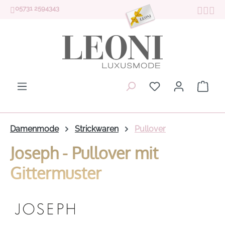
05731 2594343
Zum Hauptinhalt springen
Du hast 0 Produk
Ware
Damenmode
Strickwaren
Pullover
Joseph - Pullover mit
Gittermuster