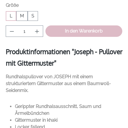
auswählen
Größe
L
M
S
Produkt Anzahl: Gib den gewünschten Wer
In den Warenkorb
Produktinformationen "Joseph - Pullover
mit Gittermuster"
Rundhalspullover von
JOSEPH
mit einem
strukturiertem Gittermuster aus einem Baumwoll-
Seidenmix.
Gerippter Rundhalsausschnitt, Saum und
Ärmelbündchen
Gittermuster in khaki
Locker fallend