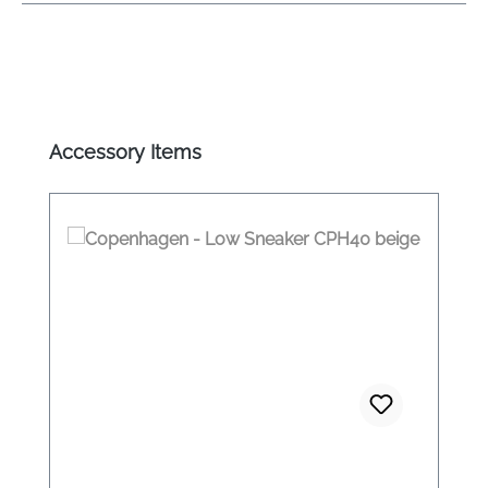
Produktgalerie überspringen
Accessory Items