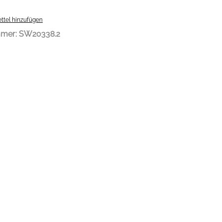
ttel hinzufügen
mmer:
SW20338.2