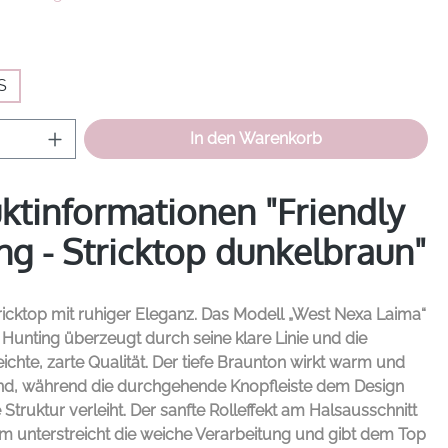
hlen
S
Anzahl: Gib den gewünschten Wert ein od
In den Warenkorb
ktinformationen "Friendly
ng - Stricktop dunkelbraun"
tricktop mit ruhiger Eleganz. Das Modell „West Nexa Laima“
 Hunting
überzeugt durch seine klare Linie und die
ichte, zarte Qualität. Der tiefe Braunton wirkt warm und
nd, während die durchgehende Knopfleiste dem Design
 Struktur verleiht. Der sanfte Rolleffekt am Halsausschnitt
 unterstreicht die weiche Verarbeitung und gibt dem Top