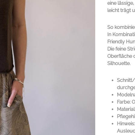
eine lässige
leicht trägt 
So kombinie
In Kombinati
Friendly Hun
Die feine St
Oberfläche 
Silhouette.
Schnitt/
durchge
Modeln
Farbe: 
Materia
Pflegeh
Hinweis
Ausleuc