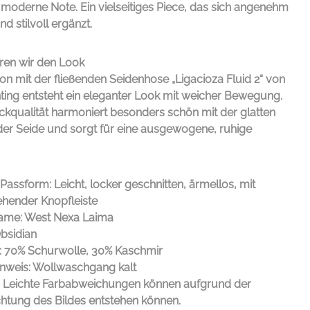
, moderne Note. Ein vielseitiges Piece, das sich angenehm
und stilvoll ergänzt.
ren wir den Look
on mit der fließenden Seidenhose „Ligacioza Fluid 2“ von
ting
entsteht ein eleganter Look mit weicher Bewegung.
rickqualität harmoniert besonders schön mit der glatten
der Seide und sorgt für eine ausgewogene, ruhige
Passform: Leicht, locker geschnitten, ärmellos, mit
hender Knopfleiste
ame: West Nexa Laima
Obsidian
l: 70% Schurwolle, 30% Kaschmir
inweis: Wollwaschgang kalt
: Leichte Farbabweichungen können aufgrund der
htung des Bildes entstehen können.