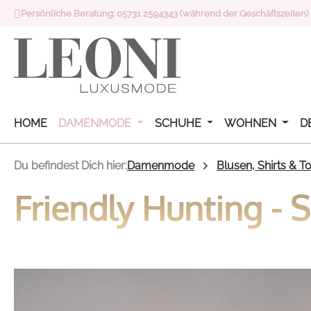
Persönliche Beratung: 05731 2594343 (während der Geschäftszeiten)
 Hauptinhalt springen
Zur Suche springen
Zur Hauptnavigation springen
HOME
DAMENMODE
SCHUHE
WOHNEN
D
Du befindest Dich hier:
Damenmode
Blusen, Shirts & T
Friendly Hunting - 