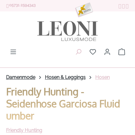
05731 2594343
Zum Hauptinhalt springen
Du hast 0 Produk
Ware
Damenmode
Hosen & Leggings
Hosen
Friendly Hunting -
Seidenhose Garciosa Fluid
umber
Friendly Hunting