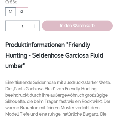
auswählen
Größe
M
XL
Produkt Anzahl: Gib den gewünschten Wer
In den Warenkorb
Produktinformationen "Friendly
Hunting - Seidenhose Garciosa Fluid
umber"
Eine fließende Seidenhose mit ausdrucksstarker Weite.
Die „Pants Gachiosa Fluid“ von
Friendly Hunting
beeindruckt durch ihre außergewöhnlich großzügige
Silhouette, die beim Tragen fast wie ein Rock wirkt. Der
warme Braunton mit feinem Muster verleiht dem
Modell Tiefe und eine ruhige, natürliche Eleganz. Die