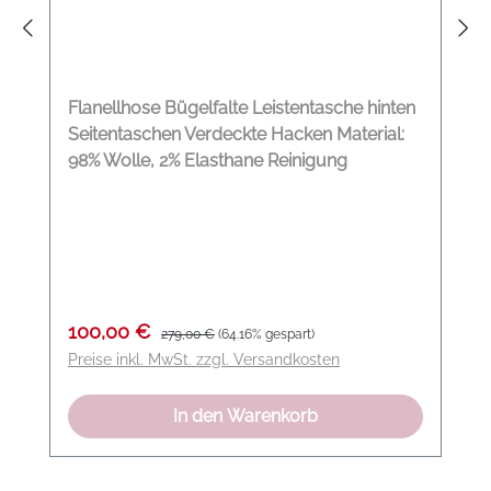
Flanellhose Bügelfalte Leistentasche hinten
Seitentaschen Verdeckte Hacken Material:
98% Wolle, 2% Elasthane Reinigung
Verkaufspreis:
Regulärer Preis:
100,00 €
279,00 €
(64.16% gespart)
Preise inkl. MwSt. zzgl. Versandkosten
In den Warenkorb