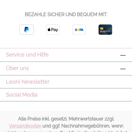
fließender Linie. Die schlichte, leichte
Strickqualität ergänzt die Weite der Hose
BEZAHLE SICHER UND BEQUEM MIT:
und bringt Balance in das Outfit.
Schnitt/Passform: Sehr weit geschnitten,
verkürztes Bein, leicht abgerundeter Saum,
elastischer Bund, seitliche Eingrifftaschen
Modelname: Pants Gachiosa Fluid Farbe:
Raw Amber Material: 100% Seide
Service und Hilfe
Pflegehinweis: Wollwaschgang kalt Hinweis:
Leichte Farbabweichungen können
Über uns
aufgrund der Ausleuchtung des Bildes
entstehen können.
Leoni Newsletter
Social Media
Alle Preise inkl. gesetzl. Mehrwertsteuer zzgl.
Versandkosten
und ggf. Nachnahmegebühren, wenn