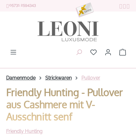
05731 2594343
Zum Hauptinhalt springen
Du hast 0 Produk
Ware
Damenmode
Strickwaren
Pullover
Friendly Hunting - Pullover
aus Cashmere mit V-
Ausschnitt senf
Friendly Hunting