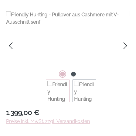
Regulärer Preis:
1.399,00 €
Preise inkl. MwSt. zzgl. Versandkosten