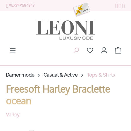
05731 2594343
Zum Hauptinhalt springen
Du hast 0 Produk
Ware
Damenmode
Casual & Active
Tops & Shirts
Freesoft Harley Braclette
ocean
Varley