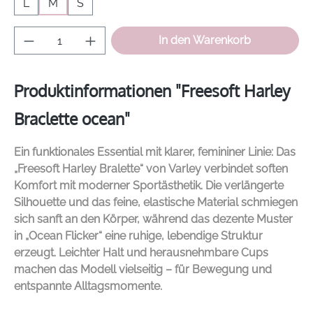
L
M
S
Produkt Anzahl: Gib den gewünschten Wer
In den Warenkorb
Produktinformationen "Freesoft Harley
Braclette ocean"
Ein funktionales Essential mit klarer, femininer Linie: Das
„Freesoft Harley Bralette“ von
Varley
verbindet soften
Komfort mit moderner Sportästhetik. Die verlängerte
Silhouette und das feine, elastische Material schmiegen
sich sanft an den Körper, während das dezente Muster
in „Ocean Flicker“ eine ruhige, lebendige Struktur
erzeugt. Leichter Halt und herausnehmbare Cups
machen das Modell vielseitig – für Bewegung und
entspannte Alltagsmomente.