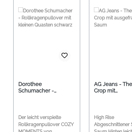
Dorothee
AG Jeans - The
Schumacher -
Crop mit
Rollkragenpullover
ausgefransten
mit kleinen Quasten
schwarz
Der leicht verspielte
High Rise
Rollkragenpullover COZY
Abgeschnittene
MOMENTS von
Saum Hinten leic