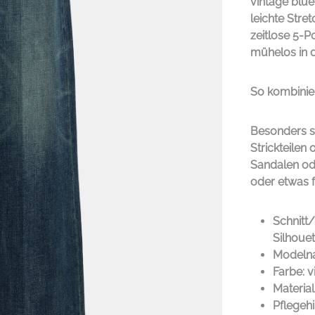
vintage blu
leichte Stre
zeitlose 5-Po
mühelos in d
So kombinie
Besonders s
Strickteilen
Sandalen od
oder etwas f
Schnitt/
Silhouet
Modeln
Farbe: v
Materia
Pflegeh