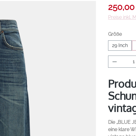
Verkaufsprei
250,00
Preise inkl.
auswä
Größe
29 Inch
Produkt 
Produ
Schum
vinta
Die „BLUE 
eine klare 