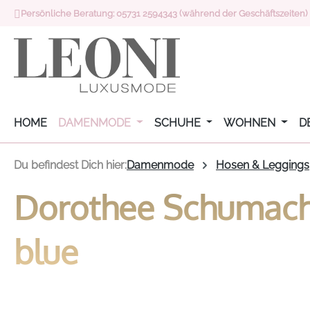
Persönliche Beratung: 05731 2594343 (während der Geschäftszeiten)
 Hauptinhalt springen
Zur Suche springen
Zur Hauptnavigation springen
HOME
DAMENMODE
SCHUHE
WOHNEN
D
Du befindest Dich hier:
Damenmode
Hosen & Leggings
Dorothee Schumache
blue