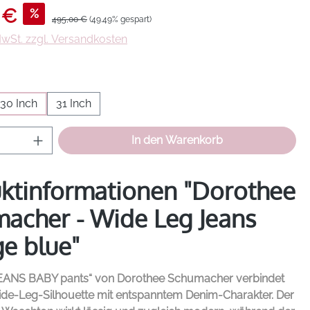
s:
 €
%
Regulärer Preis:
495,00 €
(49.49% gespart)
 MwSt. zzgl. Versandkosten
hlen
30 Inch
31 Inch
Anzahl: Gib den gewünschten Wert ein od
In den Warenkorb
ktinformationen "Dorothee
acher - Wide Leg Jeans
ge blue"
JEANS BABY pants“ von
Dorothee Schumacher
verbindet
Wide-Leg-Silhouette mit entspanntem Denim-Charakter. Der