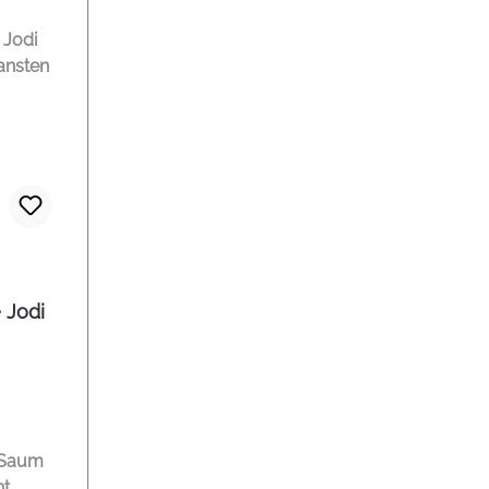
 Jodi
 Saum
r Saum
ht