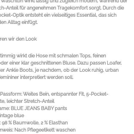
e Waschton wirkt lässig und zugleich modern, während der
tch-Anteil für angenehmen Tragekomfort sorgt. Durch die
cket-Optik entsteht ein vielseitiges Essential, das sich
en Alltag einfügt.
ren wir den Look
timmig wirkt die Hose mit schmalen Tops, feinen
 oder einer klar geschnittenen Bluse. Dazu passen Loafer,
er Ankle Boots, je nachdem, ob der Look ruhig, urban
emininer interpretiert werden soll.
Passform: Weites Bein, entspannter Fit, 5-Pocket-
te, leichter Stretch-Anteil
ame: BLUE JEANS BABY pants
intage blue
l: 98 % Baumwolle, 2 % Elasthan
inweis: Nach Pflegeetikett waschen