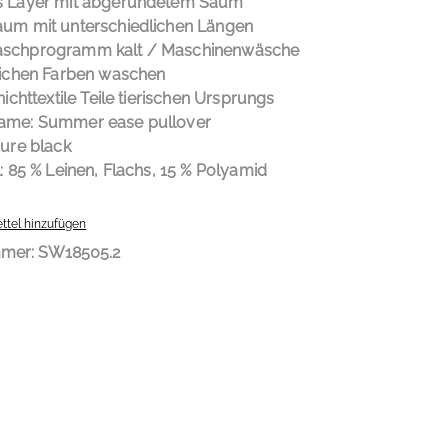
s Layer mit abgerundetem Saum
um mit unterschiedlichen Längen
schprogramm kalt / Maschinenwäsche
lichen Farben waschen
nichttextile Teile tierischen Ursprungs
ame: Summer ease pullover
pure black
l:
85 % Leinen, Flachs, 15 % Polyamid
ttel hinzufügen
mmer:
SW18505.2