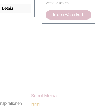
Versandkosten
streifen
Style testen und die Jacke
Details
aum Leicht
wenden. Jacke aus
In den Warenkorb
ellt Modelname:
mongolischem Lamm
ments Pullover
Lange Ärmel Kragen mit
ure black
Metallschließe Farbliche
: 88% Schurwolle,
Abstufungen im Fell
mere, 3%
Modelname: Wild curly
d
Jacket Material: 100%
Lammfell
Social Media
Inspirationen