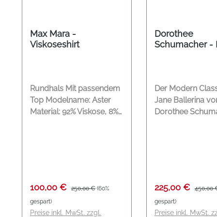
Max Mara -
Dorothee
Viskoseshirt
Schumacher - 
Jane Ballerinas
elastischem St
Rundhals Mit passendem
Der Modern Clas
Top Modelname: Aster
Jane Ballerina vo
Material: 92% Viskose, 8%
Dorothee Schum
Elasthan, Top: 94%
präsentiert sich in
Viskose, 6% Elasthan
leuchtendem Tru
und ist aus weic
Nappaleder gefert
elastische Strap 
bezogenem Knop
Verkaufspreis:
Regulärer Preis:
Verkaufspreis:
Reguläre
100,00 €
225,00 €
250,00 €
(60%
450,00 
ermöglicht ein
gespart)
gespart)
unkompliziertes 
Preise inkl. MwSt. zzgl.
Preise inkl. MwSt. zz
und verleiht dem