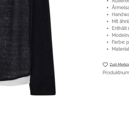
Äußere
Ärmelsa
Handwa
Mit ähn
Enthält 
Modeln
Farbe: 
Materia
Zum Merkze
Produktnu