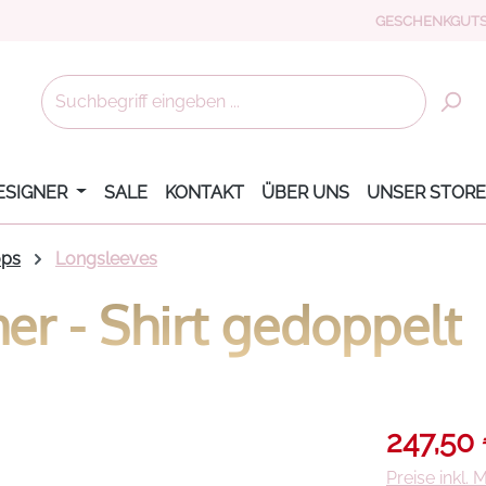
GESCHENKGUTS
ESIGNER
SALE
KONTAKT
ÜBER UNS
UNSER STORE
ops
Longsleeves
r - Shirt gedoppelt
Verkaufsprei
247,50
Preise inkl.