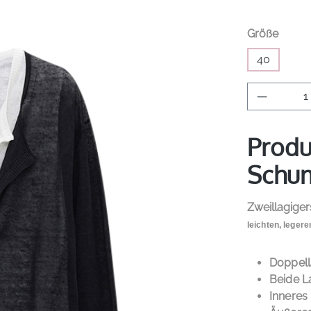
auswä
Größe
40
Produkt 
Produ
Schum
Zweillagige
leichten, legere
Doppell
Beide L
Inneres