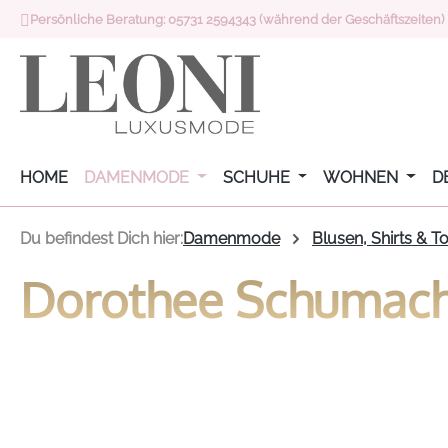
Persönliche Beratung: 05731 2594343 (während der Geschäftszeiten)
 Hauptinhalt springen
Zur Suche springen
Zur Hauptnavigation springen
HOME
DAMENMODE
SCHUHE
WOHNEN
D
Du befindest Dich hier:
Damenmode
Blusen, Shirts & T
Dorothee Schumache