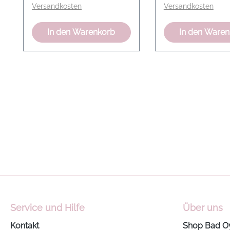
Versandkosten
Versandkosten
eine moderne, fe
Note. Die flexible,
In den Warenkorb
In den Ware
elegante Silhouet
durch eine schwa
glänzende Leder
abgerundet – ein
zeitloser, auffällig
Lieblingsschuh.
Obermaterial aus
Ziegenleder Tona
Futter aus Ziegen
Elastischer Strap
Bezugener Knopf
Rose Detail Flexible
Silhouette Schwarze
Shiny Ledersohle Moder
Service und Hilfe
Über uns
Classic Mary Jan
Ballerina Farbe True Red
Kontakt
Shop Bad O