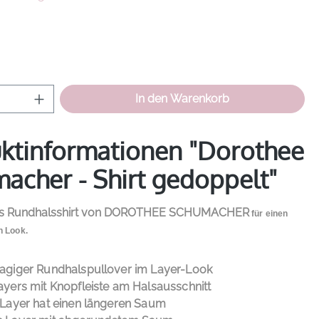
hlen
Anzahl: Gib den gewünschten Wert ein od
In den Warenkorb
ktinformationen "Dorothee
acher - Shirt gedoppelt"
rs Rundhalsshirt von
DOROTHEE
SCHUMACHER
für einen
n Look.
agiger Rundhalspullover im Layer-Look
ayers mit Knopfleiste am Halsausschnitt
 Layer hat einen längeren Saum