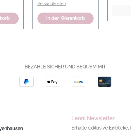
Versandkosten
minine
WE CARE - Der Artikel ist
Kontrast
nach dem OEKO-TEX
Rippens
nkorb
In den Warenkorb
te wird
Standard 100 gefertigt,
ausgest
rze,
22.0.98928 Hohenstein
Cozy Mo
sohle
HTTI
Farbe: p
Handwaschprogramm /
Material
er
Maschinenwäsche Mit
9% Kash
ähnlichen Farben
Polyami
waschen Enthält
BEZAHLE SICHER UND BEQUEM MIT:
les
nichttextile Teile tierischen
leder
Ursprungs Modelname:
Transparent Stripe blouse
 mit D-
Farbe: blue white stripe
Material: 100% Seide
n
Leoni Newsletter
e
Erhalte exklusive Einblicke, 
yenhausen