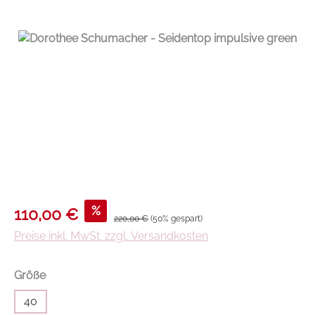
Verkaufspreis:
%
110,00 €
Regulärer Preis:
220,00 €
(50% gespart)
Preise inkl. MwSt. zzgl. Versandkosten
auswählen
Größe
40