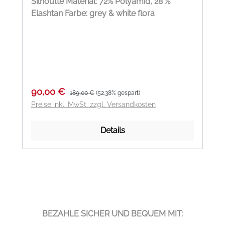
Silhoutte Material: 72% Polyamid, 28 %
Elashtan Farbe: grey & white flora
Verkaufspreis:
Regulärer Preis:
90,00 €
189,00 €
(52.38% gespart)
Preise inkl. MwSt. zzgl. Versandkosten
Details
BEZAHLE SICHER UND BEQUEM MIT: