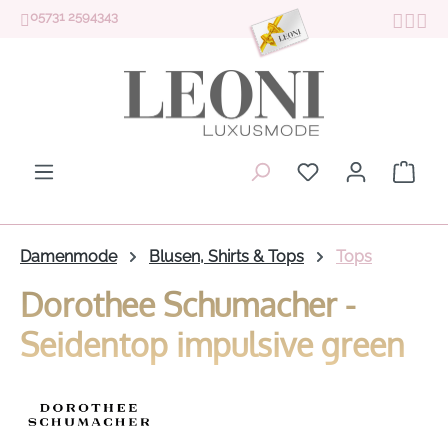
05731 2594343
Zum Hauptinhalt springen
Du hast 0 Produk
Ware
Damenmode
Blusen, Shirts & Tops
Tops
Dorothee Schumacher -
Seidentop impulsive green