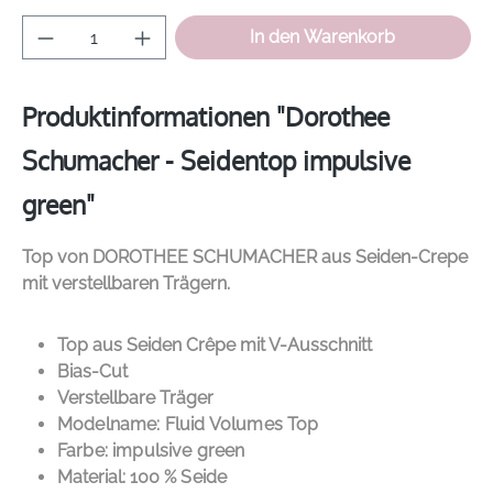
Produkt Anzahl: Gib den gewünschten Wer
In den Warenkorb
Produktinformationen "Dorothee
Schumacher - Seidentop impulsive
green"
Top von
DOROTHEE SCHUMACHER
aus Seiden-Crepe
mit verstellbaren Trägern.
Top aus Seiden Crêpe mit V-Ausschnitt
Bias-Cut
Verstellbare Träger
Modelname: Fluid Volumes Top
Farbe: impulsive green
Material: 100
% Seide