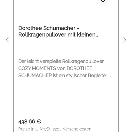
Dorothee Schumacher -
Rollkragenpullover mit kleinen
Quasten schwarz
Der leicht verspielte Rollkragenpullover
COZY MOMENTS von DOROTHEE
SCHUMACHER ist ein stylischer Begleiter in
den kalten Wintertagen. Der
Woll/Kashmerepullover umschmeichelt
ihre Haut. Rollkragen 5 Wollquasten auf der
Vorderseite Leicht ausgestellte Ärmel
Kontraststreifen Rippensaum Leicht
ausgestellt Modelname: Cozy Moments
Regulärer Preis:
438,66 €
Pullover Farbe: pure black Material: 88%
Preise inkl. MwSt. zzgl. Versandkosten