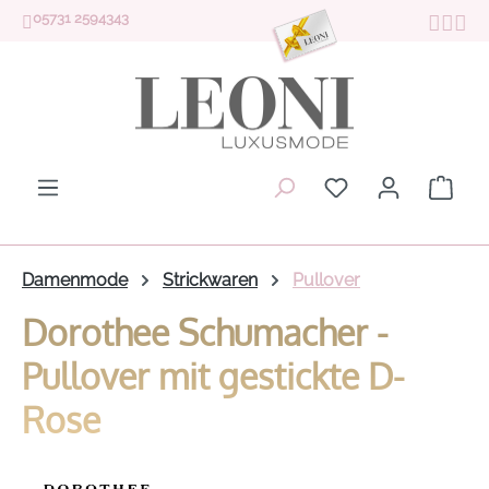
05731 2594343
Zum Hauptinhalt springen
Du hast 0 Produk
Ware
Damenmode
Strickwaren
Pullover
Dorothee Schumacher -
Pullover mit gestickte D-
Rose