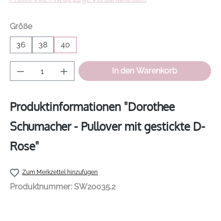
auswählen
Größe
36
38
40
Produkt Anzahl: Gib den gewünschten Wer
In den Warenkorb
Produktinformationen "Dorothee
Schumacher - Pullover mit gestickte D-
Rose"
Zum Merkzettel hinzufügen
Produktnummer:
SW20035.2