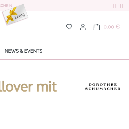
CHEIN
Du hast 0 Produkte auf de
0,00 €
Ware
NEWS & EVENTS
lover mit