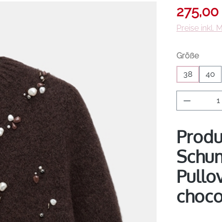
Verkaufsprei
275,00
Preise inkl.
auswä
Größe
38
40
Produkt 
Produ
Schum
Pullo
choco