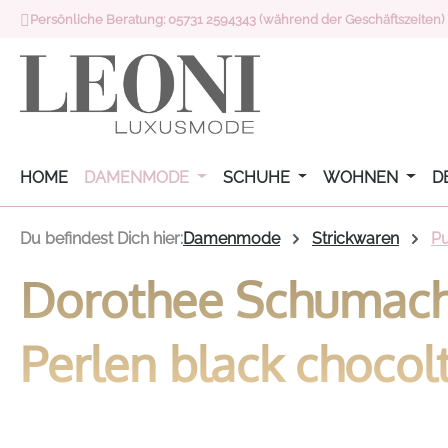
Persönliche Beratung: 05731 2594343 (während der Geschäftszeiten)
 Hauptinhalt springen
Zur Suche springen
Zur Hauptnavigation springen
HOME
DAMENMODE
SCHUHE
WOHNEN
D
Du befindest Dich hier:
Damenmode
Strickwaren
Pu
Dorothee Schumache
Perlen black chocol