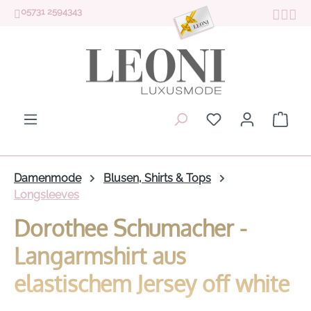
05731 2594343
Zum Hauptinhalt springen
Du hast 0 Produk
Ware
Damenmode
Blusen, Shirts & Tops
Longsleeves
Dorothee Schumacher -
Langarmshirt aus
elastischem Jersey off white