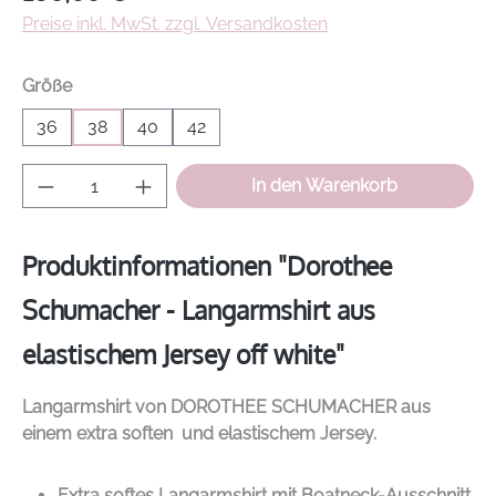
Preise inkl. MwSt. zzgl. Versandkosten
auswählen
Größe
36
38
40
42
Produkt Anzahl: Gib den gewünschten Wer
In den Warenkorb
Produktinformationen "Dorothee
Schumacher - Langarmshirt aus
elastischem Jersey off white"
Langarmshirt von
DOROTHEE SCHUMACHER
aus
einem extra soften und elastischem Jersey.
Extra softes Langarmshirt mit Boatneck-Ausschnitt