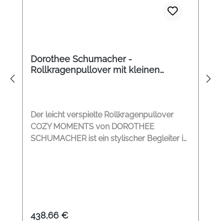
Dorothee Schumacher -
Rollkragenpullover mit kleinen
Quasten schwarz
Der leicht verspielte Rollkragenpullover
COZY MOMENTS von DOROTHEE
SCHUMACHER ist ein stylischer Begleiter in
den kalten Wintertagen. Der
Woll/Kashmerepullover umschmeichelt
ihre Haut. Rollkragen 5 Wollquasten auf der
Vorderseite Leicht ausgestellte Ärmel
Kontraststreifen Rippensaum Leicht
ausgestellt Modelname: Cozy Moments
Regulärer Preis:
438,66 €