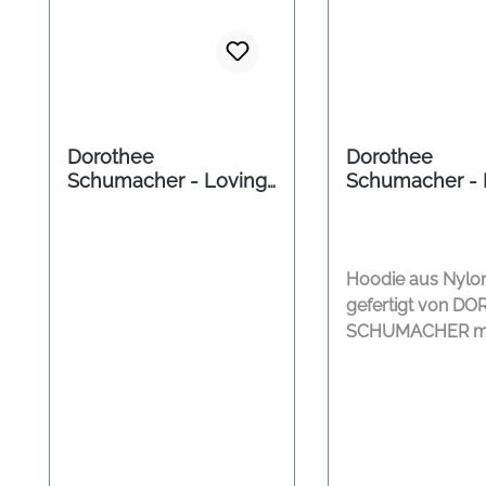
Dorothee
Dorothee
Schumacher - Loving
Schumacher - 
Touch Pullover mit
Hoodie
Perlen black chocolte
Hoodie aus Nylo
gefertigt von D
SCHUMACHER m
leichter oversize
Silhouette und
aufgesetzer Tas
Rückenteil. Nylon Hoodie
Mittiger Reißvers