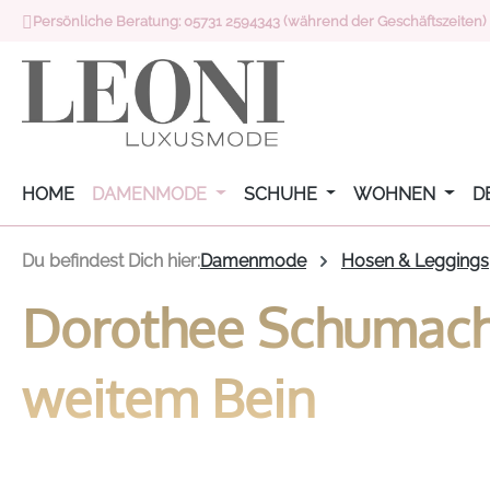
Persönliche Beratung: 05731 2594343 (während der Geschäftszeiten)
 Hauptinhalt springen
Zur Suche springen
Zur Hauptnavigation springen
HOME
DAMENMODE
SCHUHE
WOHNEN
D
Du befindest Dich hier:
Damenmode
Hosen & Leggings
Dorothee Schumache
weitem Bein