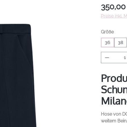
Regulärer Pr
350,00
Preise inkl.
auswä
Größe
36
38
Produkt 
Produ
Schum
Milan
Hose von
D
weitem Bein