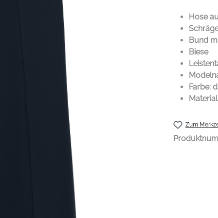
Hose au
Schräge
Bund mi
Biese
Leisten
Modelna
Farbe: 
Material
Zum Merkze
Produktnu