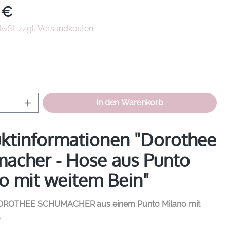
eis:
 €
 MwSt. zzgl. Versandkosten
hlen
Anzahl: Gib den gewünschten Wert ein od
In den Warenkorb
ktinformationen "Dorothee
acher - Hose aus Punto
o mit weitem Bein"
OROTHEE SCHUMACHER
aus einem Punto Milano mit
.