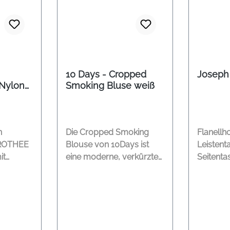
10 Days - Cropped
Joseph
Nylon
Smoking Bluse weiß
n
Die Cropped Smoking
Flanellh
OROTHEE
Blouse von 10Days ist
Leistent
it
eine moderne, verkürzte
Seitenta
d
Baumwollbluse mit
Hacken M
entspanntem Charakter
Wolle, 2
che am
und edlen Details. Der
Reinigu
Relaxed Fit sorgt für einen
chluss
lässigen Look, während