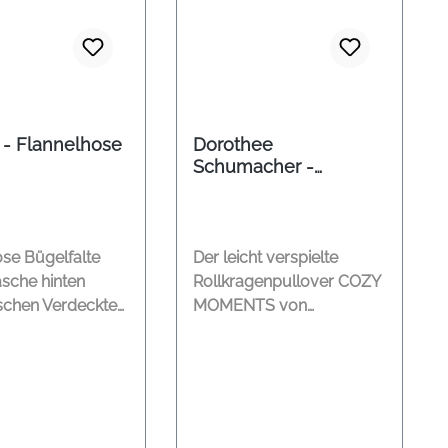
 - Flannelhose
Dorothee
Schumacher -
Rollkragenpullover
mit kleinen Quasten
schwarz
ose Bügelfalte
Der leicht verspielte
asche hinten
Rollkragenpullover COZY
schen Verdeckte
MOMENTS von
aterial: 98%
DOROTHEE
% Elasthane
SCHUMACHER ist ein
ng
stylischer Begleiter in den
kalten Wintertagen. Der
Woll/Kashmerepullover