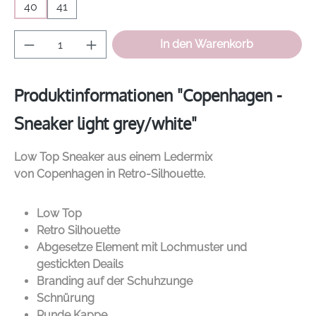
40
41
Produkt Anzahl: Gib den gewünschten Wer
In den Warenkorb
Produktinformationen "Copenhagen -
Sneaker light grey/white"
Low Top Sneaker aus einem Ledermix
von
Copenhagen
in Retro-Silhouette.
Low Top
Retro Silhouette
Abgesetze Element mit Lochmuster und
gestickten Deails
Branding auf der Schuhzunge
Schnürung
Runde Kappe