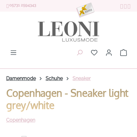
05731 2594343
Zum Hauptinhalt springen
Du hast 0 Produk
Ware
Damenmode
Schuhe
Sneaker
Copenhagen - Sneaker light
grey/white
Copenhagen