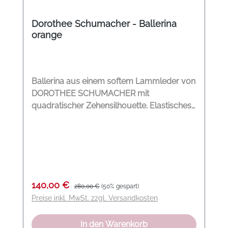
Dorothee Schumacher - Ballerina
orange
Ballerina aus einem softem Lammleder von
DOROTHEE SCHUMACHER mit
quadratischer Zehensilhouette. Elastisches
Obermaterial aus Lammnappa Futter aus
Lammleder Quadratische Zehenform
Flexible Gummisohle Modelname: Sporty
Feminnity Folding Ballerina Farbe:
mandarine orange Material: 100 %
Lammleder
Verkaufspreis:
Regulärer Preis:
140,00 €
280,00 €
(50% gespart)
Preise inkl. MwSt. zzgl. Versandkosten
In den Warenkorb