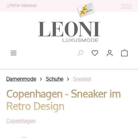
05731 2594343
Zum Hauptinhalt springen
Du hast 0 Produk
Ware
Damenmode
Schuhe
Sneaker
Copenhagen - Sneaker im
Retro Design
Copenhagen