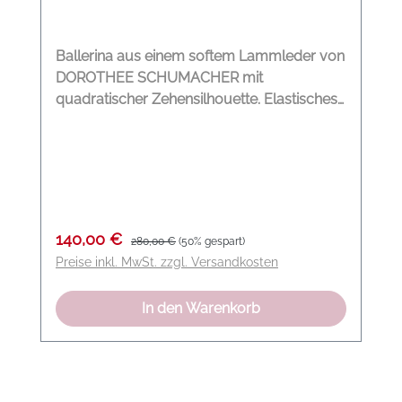
Polyamid
Ballerina aus einem softem Lammleder von
DOROTHEE SCHUMACHER mit
quadratischer Zehensilhouette. Elastisches
Obermaterial aus Lammnappa Futter aus
Lammleder Quadratische Zehenform
Flexible Gummisohle Modelname: Sporty
Feminnity Folding Ballerina Farbe:
mandarine orange Material: 100 %
Lammleder
Verkaufspreis:
Regulärer Preis:
140,00 €
280,00 €
(50% gespart)
Preise inkl. MwSt. zzgl. Versandkosten
In den Warenkorb