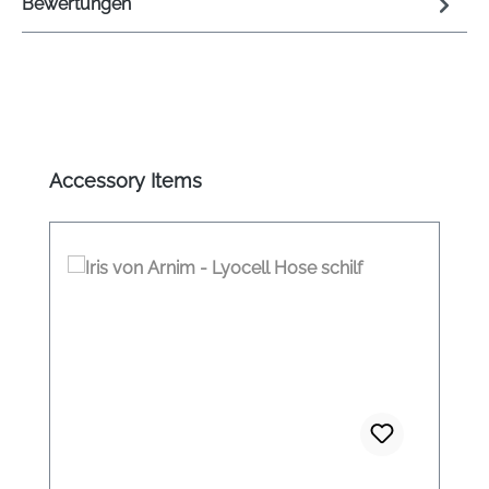
Bewertungen
Produktgalerie überspringen
Accessory Items