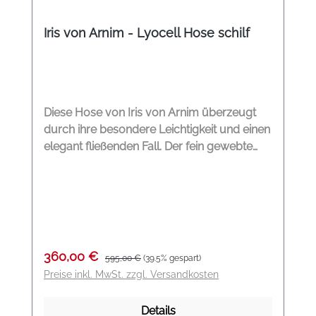
Iris von Arnim - Lyocell Hose schilf
Diese Hose von Iris von Arnim überzeugt
durch ihre besondere Leichtigkeit und einen
elegant fließenden Fall. Der fein gewebte
Lyocell-Stoff ist extrem weich,
atmungsaktiv und sorgt für ein
angenehmes Tragegefühl – perfekt für
Frühling und Sommer. Die Beinform ist weit
geschnitten und unterstreicht den ruhigen,
modernen Look. Der Bund ist mit einem
Verkaufspreis:
Regulärer Preis:
360,00 €
595,00 €
(39.5% gespart)
Kordelzug gearbeitet, der gleichzeitig
Preise inkl. MwSt. zzgl. Versandkosten
Verschluss und stilvolles Detail ist. Eine
einzelne Gesäßtasche ergänzt das Design
Details
dezent. Die Bezeichnung „Fabric Fluid“ steht