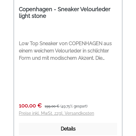
Copenhagen - Sneaker Velourleder
light stone
Low Top Sneaker von COPENHAGEN aus
einem weichem Velourleder in schlichter
Form und mit modischem Akzent. Die
Schuhe von Copenhagen werden mit Liebe
zum Details entworfen, und werden so
gefertigt das sie den höchsten
Anforderungen im Bezug auf Langlebigkeit
und Stil gerecht werden. Obermaterial:
Weiches Suede Sohle: Flexible Gummisohle
Verkaufspreis:
Regulärer Preis:
100,00 €
199,00 €
(49.75% gespart)
Handgefertigt in Europa Entworfen in
Preise inkl. MwSt. zzgl. Versandkosten
Kopenhagen, hergestellt in Europa und
Materialien aus Italien und Portuga
Details
Modelname: CPH 433 Farbe: light stone