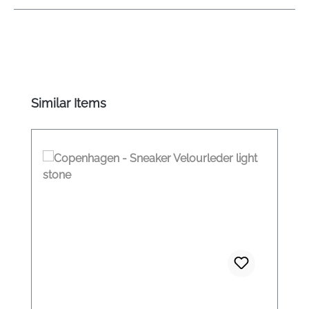
Produktgalerie überspringen
Similar Items