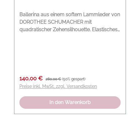
Ballerina aus einem softem Lammleder von
DOROTHEE SCHUMACHER mit
quadratischer Zehensilhouette. Elastisches
Obermaterial aus Lammnappa Futter aus
Lammleder Quadratische Zehenform
Flexible Gummisohle Modelname: Sporty
Feminnity Folding Ballerina Farbe:
mandarine orange Material: 100 %
Lammleder
Verkaufspreis:
Regulärer Preis:
140,00 €
280,00 €
(50% gespart)
Preise inkl. MwSt. zzgl. Versandkosten
In den Warenkorb