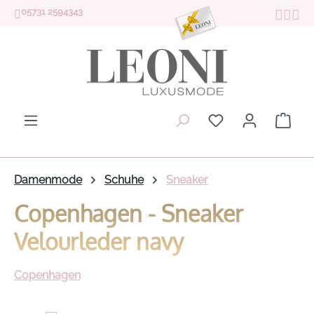
05731 2594343
Zum Hauptinhalt springen
Du hast 0 Produk
Ware
Damenmode
Schuhe
Sneaker
Copenhagen - Sneaker
Velourleder navy
Copenhagen