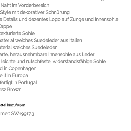
 Naht im Vorderbereich
-Style mit dekorativer Schnürung
te Details und dezentes Logo auf Zunge und Innensohle
Kappe
texturierte Sohle
terial weiches Suedeleder aus Italien
terial weiches Suedeleder
erte, herausnehmbare Innensohle aus Leder
, leichte und rutschfeste, widerstandsfähige Sohle
d in Copenhagen
llt in Europa
rtigt in Portugal
New Brown
ttel hinzufügen
mmer:
SW19917.3