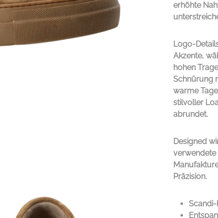
erhöhte Nah
unterstreich
Logo-Detail
Akzente, wäh
hohen Tragek
Schnürung ma
warme Tage 
stilvoller L
abrundet.
Designed wir
verwendete 
Manufakturen
Präzision.
Scandi-
Entspann