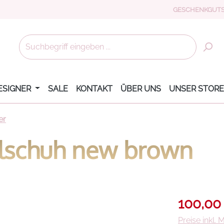
GESCHENKGUTS
ESIGNER
SALE
KONTAKT
ÜBER UNS
UNSER STORE
er
lschuh new brown
Verkaufsprei
100,00
Preise inkl.