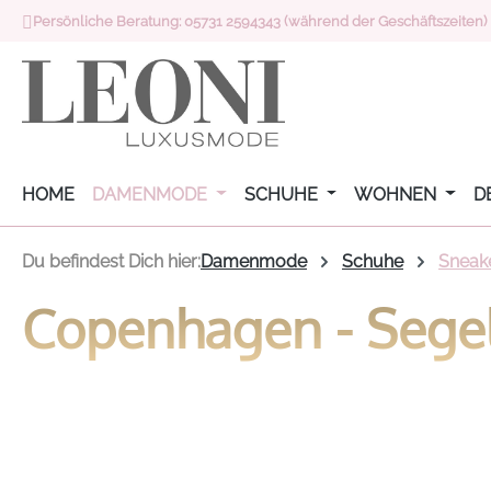
Persönliche Beratung: 05731 2594343 (während der Geschäftszeiten)
 Hauptinhalt springen
Zur Suche springen
Zur Hauptnavigation springen
HOME
DAMENMODE
SCHUHE
WOHNEN
D
Du befindest Dich hier:
Damenmode
Schuhe
Sneak
Copenhagen - Sege