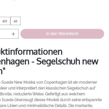
hlen
40
41
Anzahl: Gib den gewünschten Wert ein od
In den Warenkorb
ktinformationen
nhagen - Segelschuh new
n"
0 Suede New Mokka von
Copenhagen
ist ein moderner
iker und interpretiert den klassischen Segelschuh auf
ilvolle, reduzierte Weise. Gefertigt aus weichem
em Suede überzeugt dieses Modell durch seine entspannte
lare Linien und minimalistische Details. Die markante,