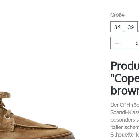
auswä
Größe
38
39
Produkt 
Produ
"Cope
brow
Der CPH 16
Scandi-Klass
besonders st
italienisch
Silhouette, k