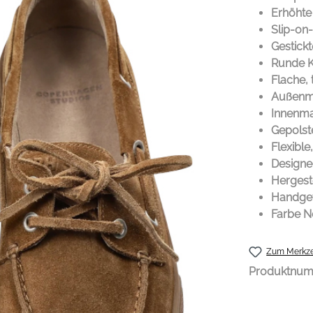
Erhöhte
Slip-on
Gestick
Runde 
Flache, 
Außenma
Innenma
Gepolst
Flexible
Designe
Hergeste
Handgefe
Farbe 
Zum Merkze
Produktnu