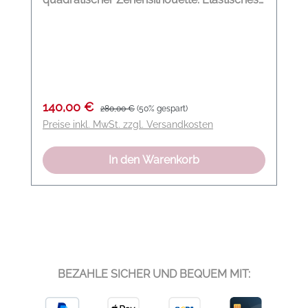
Obermaterial aus Lammnappa Futter aus
Lammleder Quadratische Zehenform
Flexible Gummisohle Modelname: Sporty
Feminnity Folding Ballerina Farbe:
mandarine orange Material: 100 %
Lammleder
Verkaufspreis:
Regulärer Preis:
140,00 €
280,00 €
(50% gespart)
Preise inkl. MwSt. zzgl. Versandkosten
In den Warenkorb
BEZAHLE SICHER UND BEQUEM MIT: