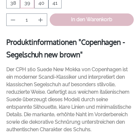
38
39
40
41
Produkt Anzahl: Gib den gewünschten Wer
In den Warenkorb
Produktinformationen "Copenhagen -
Segelschuh new brown"
Der CPH 160 Suede New Mokka von
Copenhagen
ist
ein moderner Scandi-Klassiker und interpretiert den
klassischen Segelschuh auf besonders stilvolle,
reduzierte Weise. Gefertigt aus weichem italienischem
Suede überzeugt dieses Modell durch seine
entspannte Silhouette, klare Linien und minimalistische
Details. Die markante, erhöhte Naht im Vorderbereich
sowie die dekorative Schnürung unterstreichen den
authentischen Charakter des Schuhs.