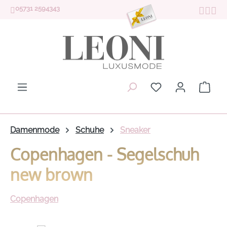
05731 2594343
Zum Hauptinhalt springen
Du hast 0 Produk
Ware
Damenmode
Schuhe
Sneaker
Copenhagen - Segelschuh
new brown
Copenhagen