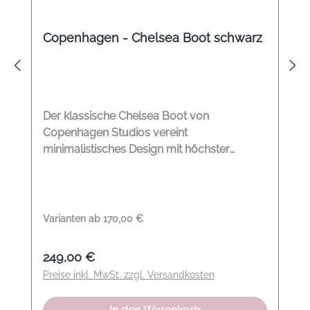
Copenhagen - Chelsea Boot schwarz
Der klassische Chelsea Boot von
Copenhagen Studios vereint
minimalistisches Design mit höchster
Handwerkskunst. Gefertigt aus weichem
italienischem Glattleder überzeugt er durch
eine schlanke Silhouette und einen
anliegenden Schaft, der den Fuß elegant
Varianten ab
170,00 €
umschließt. Die elastischen Einsätze mit
dezenten Steppdetails und das seitliche
Regulärer Preis:
249,00 €
Logo unterstreichen den cleanen Look. Eine
Preise inkl. MwSt. zzgl. Versandkosten
Zugschlaufe am Schaft erleichtert das
Anziehen, während die gepolsterte,