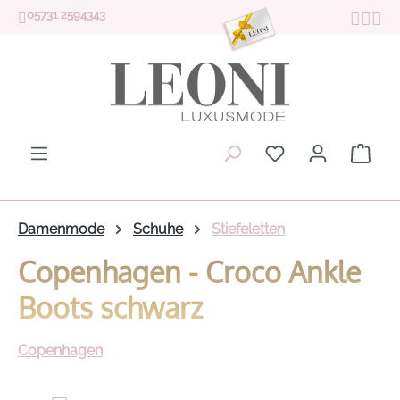
05731 2594343
Zum Hauptinhalt springen
Du hast 0 Produk
Ware
Damenmode
Schuhe
Stiefeletten
Copenhagen - Croco Ankle
Boots schwarz
Copenhagen