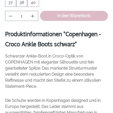
37
38
40
Produkt Anzahl: Gib den gewünschten Wer
In den Warenkorb
Produktinformationen "Copenhagen -
Croco Ankle Boots schwarz"
Schwarzer Ankle-Boot in Croco-Optik von
COPENHAGEN
mit eleganter Silhouette und fein
gearbeiteter Spitze. Das markante Strukturmuster
verleiht dem reduzierten Design eine besondere
Raffinesse und macht den Stiefel zu einem stilvollen
Statement-Piece.
Die Schuhe
werden in Kopenhagen designed und in
Europa hergestellt. Das Leder stammt aus
ausgewählten, familiengeführten Manufakturen in