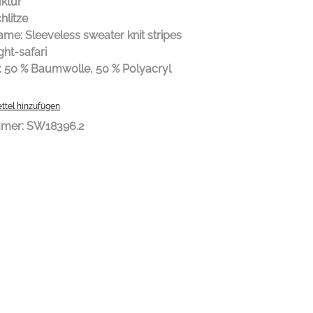
uktur
hlitze
me: Sleeveless sweater knit stripes
ight-safari
l: 50 % Baumwolle, 50 % Polyacryl
ttel hinzufügen
mmer:
SW18396.2