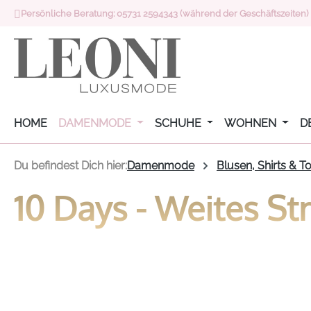
Persönliche Beratung: 05731 2594343 (während der Geschäftszeiten)
 Hauptinhalt springen
Zur Suche springen
Zur Hauptnavigation springen
HOME
DAMENMODE
SCHUHE
WOHNEN
D
Du befindest Dich hier:
Damenmode
Blusen, Shirts & T
10 Days - Weites Str