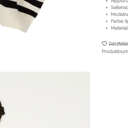
Rippstr
Seitensc
Modelna
Farbe: l
Materia
Zum Merkze
Produktnu