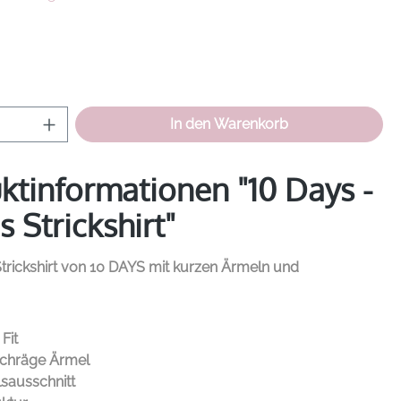
hlen
Anzahl: Gib den gewünschten Wert ein od
In den Warenkorb
ktinformationen "10 Days -
 Strickshirt"
Strickshirt von
10 DAYS
mit kurzen Ärmeln und
Fit
schräge Ärmel
sausschnitt