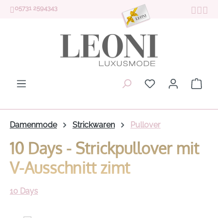
05731 2594343
Zum Hauptinhalt springen
Du hast 0 Produk
Ware
Damenmode
Strickwaren
Pullover
10 Days - Strickpullover mit
V-Ausschnitt zimt
10 Days