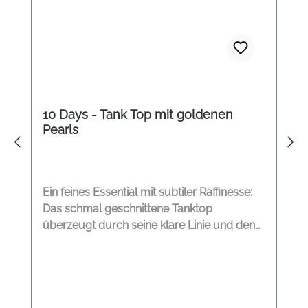
10 Days - Tank Top mit goldenen
Pearls
Ein feines Essential mit subtiler Raffinesse:
Das schmal geschnittene Tanktop
überzeugt durch seine klare Linie und den
weichen Baumwoll-Rippjersey, der sich
angenehm an den Körper anschmiegt.
Entlang des Ausschnitts gesetzte Perlen
setzen einen dezenten Akzent und verleihen
dem minimalistischen Design von 10DAYS