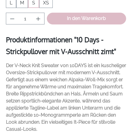
L
M
S
XS
Produkt Anzahl: Gib den gewünschten Wer
In den Warenkorb
Produktinformationen "10 Days -
Strickpullover mit V-Ausschnitt zimt"
Der V-Neck Knit Sweater von
10DAYS
ist ein kuscheliger
Oversize-Strickpullover mit modernem V-Ausschnitt.
Gefertigt aus einem weichen Alpaka-Woll-Mix sorgt er
für angenehme Wärme und maximalen Tragekomfort.
Breite Rippstrickbündchen an Hals, Ärmeln und Saum
setzen sportlich-elegante Akzente, während das
applizierte Tagline-Label am linken Unterarm und die
aufgestickte 10-Monogrammperle am Rücken den
Look abrunden. Ein vielseitiges It-Piece für stilvolle
Casual-Looks.