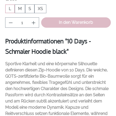
L
M
S
XS
Produkt Anzahl: Gib den gewünschten Wer
In den Warenkorb
Produktinformationen "10 Days -
Schmaler Hoodie black"
Sportive Klarheit und eine körpernahe Silhouette
definieren diesen Zip-Hoodie von
10 Days
. Die weiche,
GOTS-zertifizierte Bio-Baumwolle sorgt für ein
angenehmes, flexibles Tragegefühl und unterstreicht
den hochwertigen Charakter des Designs. Die schmale
Passform wird durch Kontrasteinsätze an den Seiten
und am Rücken subtil akzentuiert und verleiht dem
Modell eine moderne Dynamik. Kapuze und
Reißverschluss setzen funktionale Elemente, während