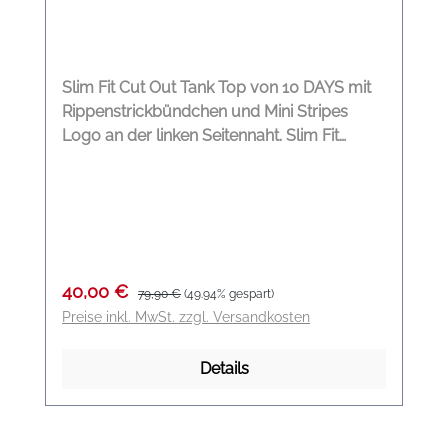
Slim Fit Cut Out Tank Top von 10 DAYS mit
Rippenstrickbündchen und Mini Stripes
Logo an der linken Seitennaht. Slim Fit
Rippenstrickbündchen Cut Out Mini Stripes
Logo an der linken Seitennaht Modelname:
Cut out Tank Top Farbe: oil grey Material:
100 % Baumwolle
Verkaufspreis:
Regulärer Preis:
40,00 €
79,90 €
(49.94% gespart)
Preise inkl. MwSt. zzgl. Versandkosten
Details