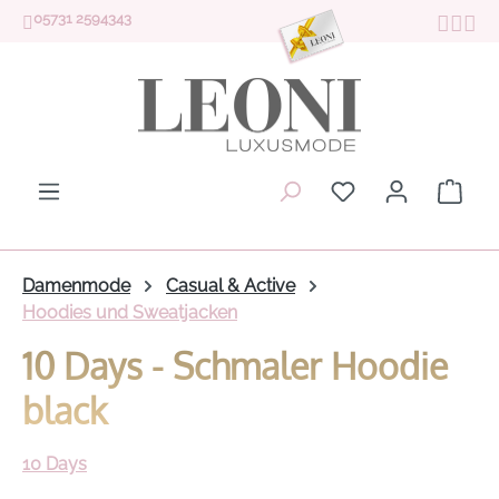
05731 2594343
Zum Hauptinhalt springen
Du hast 0 Produk
Ware
Damenmode
Casual & Active
Hoodies und Sweatjacken
10 Days - Schmaler Hoodie
black
10 Days