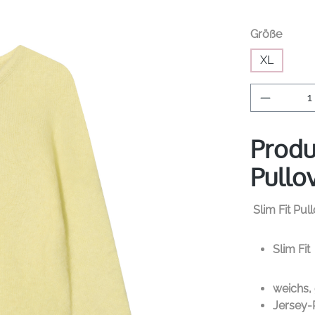
auswä
Größe
XL
Produkt 
Produ
Pullo
Slim Fit Pu
Slim Fit
weichs,
Jersey-