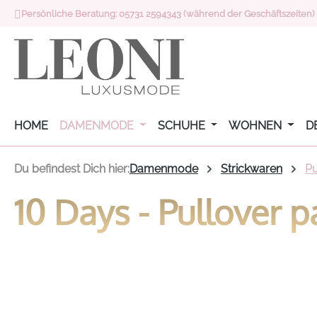
Persönliche Beratung: 05731 2594343 (während der Geschäftszeiten)
 Hauptinhalt springen
Zur Suche springen
Zur Hauptnavigation springen
HOME
DAMENMODE
SCHUHE
WOHNEN
D
Du befindest Dich hier:
Damenmode
Strickwaren
Pu
10 Days - Pullover p