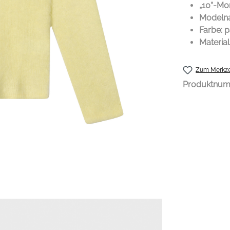
„10“-Mon
Modelna
Farbe: p
Material
Zum Merkze
Produktnu