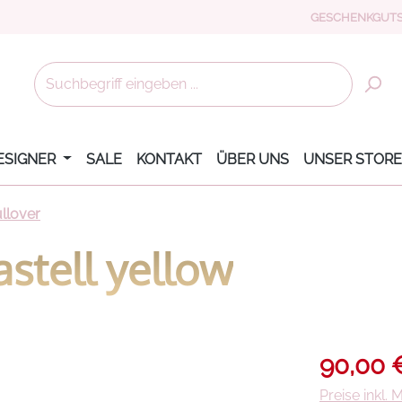
GESCHENKGUTS
ESIGNER
SALE
KONTAKT
ÜBER UNS
UNSER STORE
llover
astell yellow
Verkaufsprei
90,00 
Preise inkl.