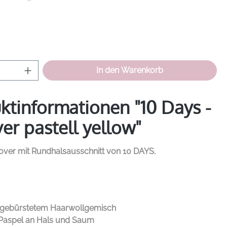
hlen
Anzahl: Gib den gewünschten Wert ein od
In den Warenkorb
ktinformationen "10 Days -
ver pastell yellow"
llover mit Rundhalsausschnitt von
10 DAYS.
 gebürstetem Haarwollgemisch
Paspel an Hals und Saum