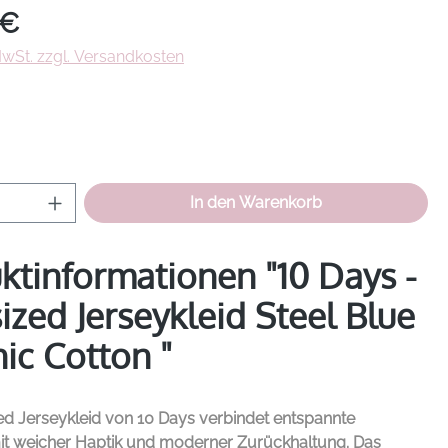
eis:
 €
 MwSt. zzgl. Versandkosten
hlen
Anzahl: Gib den gewünschten Wert ein od
In den Warenkorb
ktinformationen "10 Days -
ized Jerseykleid Steel Blue
ic Cotton "
ed Jerseykleid von
10 Days
verbindet entspannte
mit weicher Haptik und moderner Zurückhaltung. Das