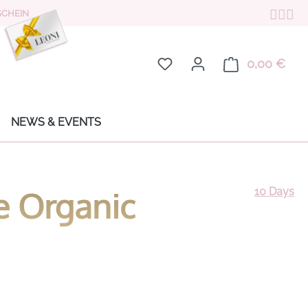
CHEIN
Du hast 0 Produkte auf de
0,00 €
Ware
NEWS & EVENTS
ue Organic
10 Days