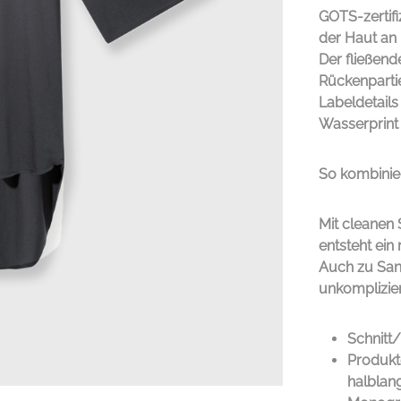
GOTS-zertifi
der Haut an 
Der fließend
Rückenpartie
Labeldetail
Wasserprint
So kombinie
Mit cleanen 
entsteht ei
Auch zu Sand
unkompliziert
Schnitt/
Produkt
halblan