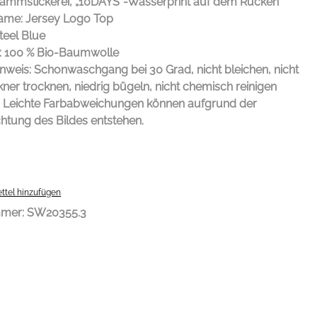
mmstickerei, „10DAYS“-Wasserprint auf dem Rücken
me: Jersey Logo Top
teel Blue
l: 100 % Bio-Baumwolle
inweis: Schonwaschgang bei 30 Grad, nicht bleichen, nicht
ner trocknen, niedrig bügeln, nicht chemisch reinigen
: Leichte Farbabweichungen können aufgrund der
htung des Bildes entstehen.
ttel hinzufügen
mmer:
SW20355.3