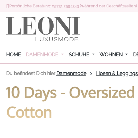
Persönliche Beratung: 05731 2594343 (während der Geschäftszeiten)
 Hauptinhalt springen
Zur Suche springen
Zur Hauptnavigation springen
HOME
DAMENMODE
SCHUHE
WOHNEN
D
Du befindest Dich hier:
Damenmode
Hosen & Leggings
10 Days - Oversized
Cotton