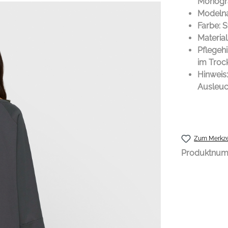
Monogra
Modelna
Farbe: S
Materia
Pflegeh
im Trock
Hinweis
Ausleuc
Zum Merkze
Produktnu