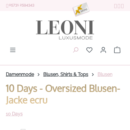
05731 2594343
Zum Hauptinhalt springen
Du hast 0 Produk
Ware
Damenmode
Blusen, Shirts & Tops
Blusen
10 Days - Oversized Blusen-
Jacke ecru
10 Days