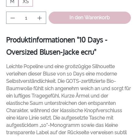
M
XS
Produkt Anzahl: Gib den gewünschten Wer
In den Warenkorb
Produktinformationen "10 Days -
Oversized Blusen-Jacke ecru"
Leichte Popeline und eine großzügige Silhouette
verleihen dieser Bluse von
10 Days
eine moderne
Selbstverständlichkeit. Die GOTS-zertifizierte Bio-
Baumwolle fühlt sich angenehm weich an und sorgt für
ein luftiges Tragegefühl. Kurze Ärmel und der
elastische Saum unterstreichen den entspannten
Charakter, während der klassische Knopfverschluss
eine klare Linie setzt. Die aufgesetzte Tasche mit
aufgesticktem „10“-Monogramm sowie das kleine
transparente Label auf der Rückseite verweisen subtil