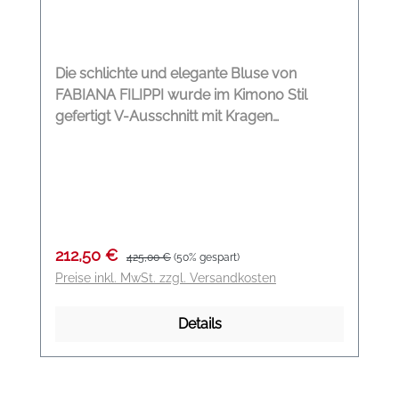
Die schlichte und elegante Bluse von
FABIANA FILIPPI wurde im Kimono Stil
gefertigt V-Ausschnitt mit Kragen
Glänzende Details am Ausschnitt 3/4 Ärmel
Kimono Form Farbe: tintenblau Material:
100 % Viskose
Verkaufspreis:
Regulärer Preis:
212,50 €
425,00 €
(50% gespart)
Preise inkl. MwSt. zzgl. Versandkosten
Details