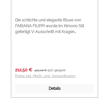
Die schlichte und elegante Bluse von
FABIANA FILIPPI wurde im Kimono Stil
gefertigt V-Ausschnitt mit Kragen
Glänzende Details am Ausschnitt 3/4 Ärmel
Kimono Form Farbe: tintenblau Material:
100 % Viskose
Verkaufspreis:
Regulärer Preis:
212,50 €
425,00 €
(50% gespart)
Preise inkl. MwSt. zzgl. Versandkosten
Details