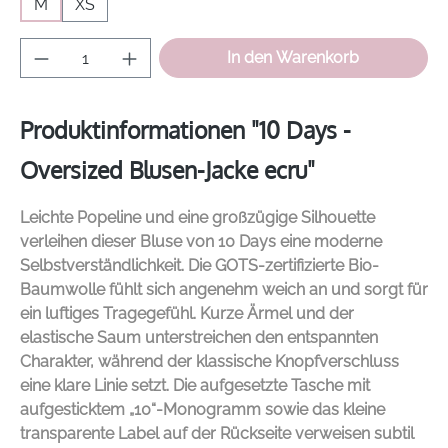
M
XS
Produkt Anzahl: Gib den gewünschten Wer
In den Warenkorb
Produktinformationen "10 Days -
Oversized Blusen-Jacke ecru"
Leichte Popeline und eine großzügige Silhouette
verleihen dieser Bluse von
10 Days
eine moderne
Selbstverständlichkeit. Die GOTS-zertifizierte Bio-
Baumwolle fühlt sich angenehm weich an und sorgt für
ein luftiges Tragegefühl. Kurze Ärmel und der
elastische Saum unterstreichen den entspannten
Charakter, während der klassische Knopfverschluss
eine klare Linie setzt. Die aufgesetzte Tasche mit
aufgesticktem „10“-Monogramm sowie das kleine
transparente Label auf der Rückseite verweisen subtil