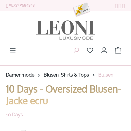
05731 2594343
Zum Hauptinhalt springen
Du hast 0 Produk
Ware
Damenmode
Blusen, Shirts & Tops
Blusen
10 Days - Oversized Blusen-
Jacke ecru
10 Days