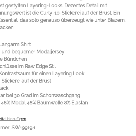
t gestylten Layering-Looks. Dezentes Detail mit
ungswert ist die Curly-10-Stickerei auf der Brust. Ein
 Essential, das solo genauso überzeugt wie unter Blazern,
Jacken.
 Langarm Shirt
 und bequemer Modaljersey
te Bündchen
hlüsse im Raw Edge Stil
Kontrastsaum für einen Layering Look
 Stickerei auf der Brust
lack
r bei 30 Grad im Schonwaschgang
l 46% Modal 46% Baumwolle 8% Elastan
ttel hinzufügen
mmer:
SW19919.1