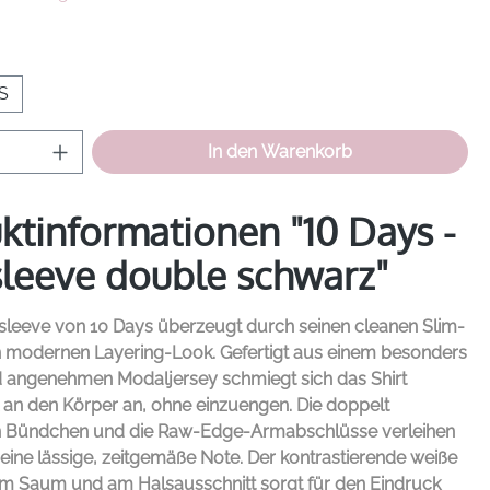
hlen
S
Anzahl: Gib den gewünschten Wert ein od
In den Warenkorb
ktinformationen "10 Days -
leeve double schwarz"
sleeve von
10 Days
überzeugt durch seinen cleanen Slim-
en modernen Layering-Look. Gefertigt aus einem besonders
 angenehmen Modaljersey schmiegt sich das Shirt
 an den Körper an, ohne einzuengen. Die doppelt
n Bündchen und die Raw-Edge-Armabschlüsse verleihen
ine lässige, zeitgemäße Note. Der kontrastierende weiße
m Saum und am Halsausschnitt sorgt für den Eindruck