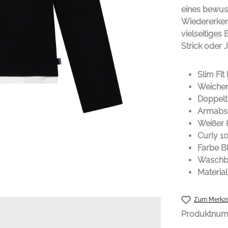
eines bewuss
Wiedererkenn
vielseitiges
Strick oder 
Slim Fit
Weicher
Doppel
Armabsc
Weißer 
Curly 10
Farbe B
Waschba
Materia
Zum Merkze
Produktnu