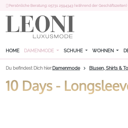
Persönliche Beratung: 05731 2594343 (während der Geschäftszeiten)
 Hauptinhalt springen
Zur Suche springen
Zur Hauptnavigation springen
HOME
DAMENMODE
SCHUHE
WOHNEN
D
Du befindest Dich hier:
Damenmode
Blusen, Shirts & T
10 Days - Longslee