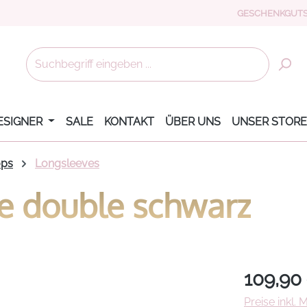
GESCHENKGUTS
ESIGNER
SALE
KONTAKT
ÜBER UNS
UNSER STORE
ops
Longsleeves
ve double schwarz
Regulärer Pr
109,90
Preise inkl.