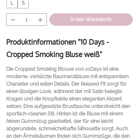
L
S
Produkt Anzahl: Gib den gewünschten Wer
In den Warenkorb
Produktinformationen "10 Days -
Cropped Smoking Bluse weiß"
Die Cropped Smoking Blouse von
10Days
ist eine
moderne, verkürzte Baumwollbluse mit entspanntem
Charakter und edlen Details. Der Relaxed Fit sorgt für
einen lässigen Look, während der mit Satin belegte
Kragen und die Knopfleiste einen eleganten Akzent
setzen. Eine aufgesetzte Brusttasche unterstreicht den
sportlich-cleanen Stil. Hinten ist die Bluse mit einem
feinen Gummizug gearbeitet, der für eine leicht
abgerundete, schmeichelhafte Silhouette sorgt. Auch
an den Ärmelsäumen finden sich Gummizüge, die den