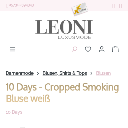
05731 2594343
Zum Hauptinhalt springen
Du hast 0 Produk
Ware
Damenmode
Blusen, Shirts & Tops
Blusen
10 Days - Cropped Smoking
Bluse weiß
10 Days