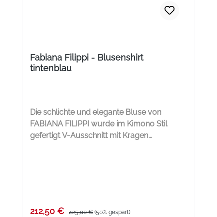
Fabiana Filippi - Blusenshirt
tintenblau
Die schlichte und elegante Bluse von
FABIANA FILIPPI wurde im Kimono Stil
gefertigt V-Ausschnitt mit Kragen
Glänzende Details am Ausschnitt 3/4 Ärmel
Kimono Form Farbe: tintenblau Material:
100 % Viskose
Verkaufspreis:
Regulärer Preis:
212,50 €
425,00 €
(50% gespart)