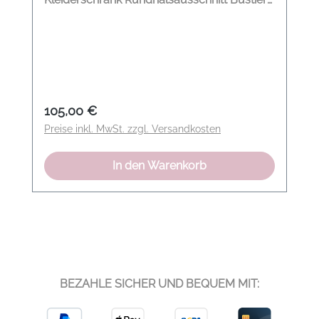
eingearbeitet Modelname: All time favorites
Shirt 1/4 Farbe: pure black Material: 96%
Baumwolle, 4% Elasthan
Regulärer Preis:
105,00 €
Preise inkl. MwSt. zzgl. Versandkosten
In den Warenkorb
BEZAHLE SICHER UND BEQUEM MIT: