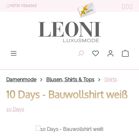
05731 2594343
Zum Hauptinhalt springen
Du hast 0 Produk
Ware
Damenmode
Blusen, Shirts & Tops
Shirts
10 Days - Bauwollshirt weiß
10 Days