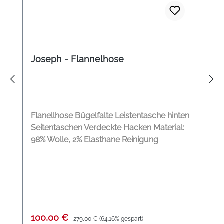
Joseph - Flannelhose
Flanellhose Bügelfalte Leistentasche hinten
Seitentaschen Verdeckte Hacken Material:
98% Wolle, 2% Elasthane Reinigung
Verkaufspreis:
Regulärer Preis:
100,00 €
279,00 €
(64.16% gespart)