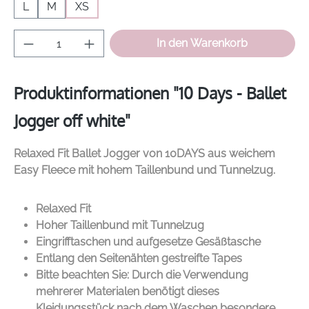
L
M
XS
Produkt Anzahl: Gib den gewünschten Wer
In den Warenkorb
Produktinformationen "10 Days - Ballet
Jogger off white"
Relaxed Fit Ballet Jogger von
10DAYS
aus weichem
Easy Fleece mit hohem Taillenbund und Tunnelzug.
Relaxed Fit
Hoher Taillenbund mit Tunnelzug
Eingrifftaschen und aufgesetze Gesäßtasche
Entlang den Seitenähten gestreifte Tapes
Bitte beachten Sie: Durch die Verwendung
mehrerer Materialen benötigt dieses
Kleidungsstück nach dem Waschen besondere