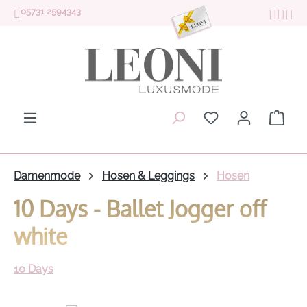
05731 2594343
Zum Hauptinhalt springen
Du hast 0 Produk
Ware
Damenmode
Hosen & Leggings
Hosen
10 Days - Ballet Jogger off
white
10 Days