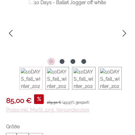
Verkaufspreis:
%
85,00 €
Regulärer Preis:
169,90 €
(49.97% gespart)
Preise inkl. MwSt. zzgl. Versandkosten
auswählen
Größe